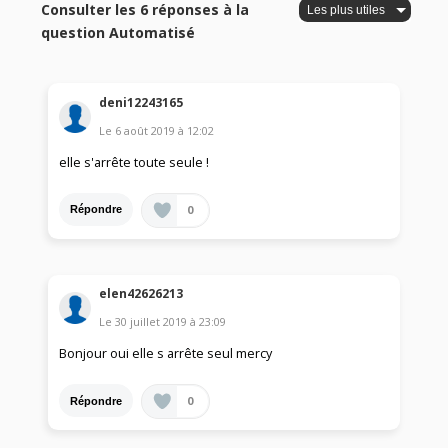
Consulter les 6 réponses à la
question Automatisé
deni12243165
Le
6 août 2019
à
12:02
elle s'arrête toute seule !
0
Répondre
elen42626213
Le
30 juillet 2019
à
23:09
Bonjour oui elle s arrête seul mercy
0
Répondre