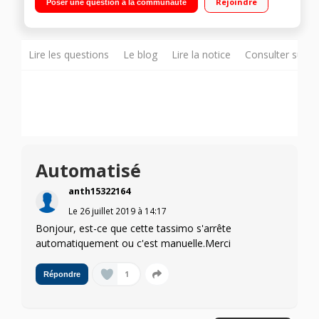
Rejoindre
Poser une question à la communauté
Machine automatique ""un clic et c'est prêt"""
Lire les questions
Le blog
Lire la notice
Consulter sur d
Automatisé
anth15322164
Le
26 juillet 2019
à
14:17
Bonjour, est-ce que cette tassimo s'arrête
automatiquement ou c'est manuelle.Merci
1
Répondre