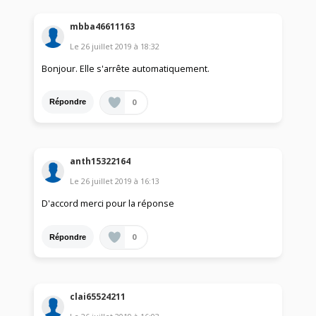
mbba46611163
Le
26 juillet 2019
à
18:32
Bonjour. Elle s'arrête automatiquement.
0
Répondre
anth15322164
Le
26 juillet 2019
à
16:13
D'accord merci pour la réponse
0
Répondre
clai65524211