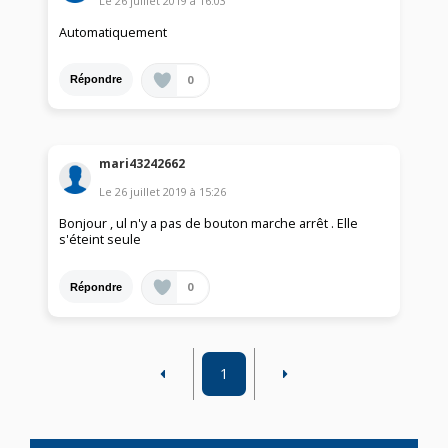
Le
26 juillet 2019
à
16:03
Automatiquement
0
Répondre
mari43242662
Le
26 juillet 2019
à
15:26
Bonjour , ul n'y a pas de bouton marche arrêt . Elle
s'éteint seule
0
Répondre
1