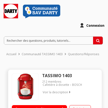
Connexion
Accueil
Communauté TASSIMO 1403
Questions/Réponses
TASSIMO 1403
212
membres
Cafetière à dosette
BOSCH
Voir la description
"Tassimo multi-boissons - Système à dosettes - Capacité 1
tasse Réservoir amovible 0,7 litre Indicateur de détartrage