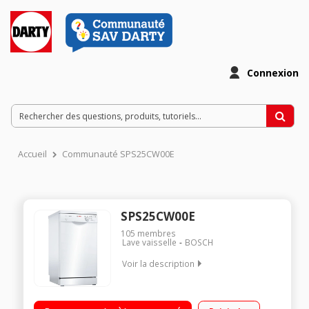
Connexion
Accueil
Communauté SPS25CW00E
SPS25CW00E
105
membres
Lave vaisselle
BOSCH
Voir la description
Largeur 45 cm (9 couverts) - 48 dB Consommation d'eau 8.5
L/cycle - Classe A+ Départ différé 3/6/9 heures Programme