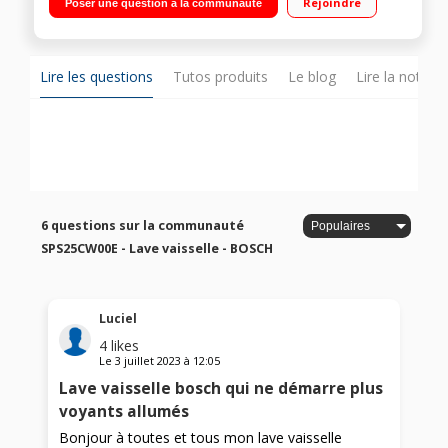
Rejoindre
Poser une question à la communauté
Silence - Option séchage extra
Lire les questions
Tutos produits
Le blog
Lire la notice
6 questions sur la communauté
SPS25CW00E - Lave vaisselle - BOSCH
Luciel
4
likes
Le
3 juillet 2023
à
12:05
Lave vaisselle bosch qui ne démarre plus
voyants allumés
Bonjour à toutes et tous mon lave vaisselle