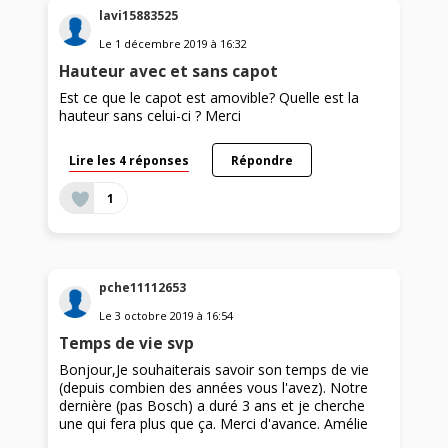
lavi15883525
Le
1 décembre 2019
à
16:32
Hauteur avec et sans capot
Est ce que le capot est amovible? Quelle est la
hauteur sans celui-ci ? Merci
Lire les 4 réponses
Répondre
1
pche11112653
Le
3 octobre 2019
à
16:54
Temps de vie svp
Bonjour,Je souhaiterais savoir son temps de vie
(depuis combien des années vous l'avez). Notre
dernière (pas Bosch) a duré 3 ans et je cherche
une qui fera plus que ça. Merci d'avance. Amélie