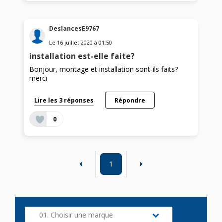
DeslancesE9767
Le
16 juillet 2020
à
01:50
installation est-elle faite?
Bonjour, montage et installation sont-ils faits?
merci
Lire les 3 réponses
Répondre
0
1
01. Choisir une marque