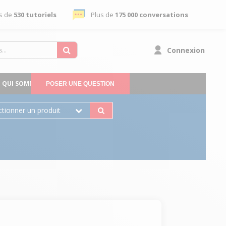
s de
530 tutoriels
Plus de
175 000 conversations
Connexion
QUI SOMMES-NOUS
POSER UNE QUESTION
ctionner un produit