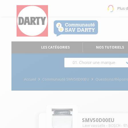
Plus 
LES CATÉGORIES
NOS TUTORIELS
01. Choisir une marque
Accueil
Communauté SMV50D00EU
Questions/Répon
SMV50D00EU
Lave vaisselle
BOSCH
-
97