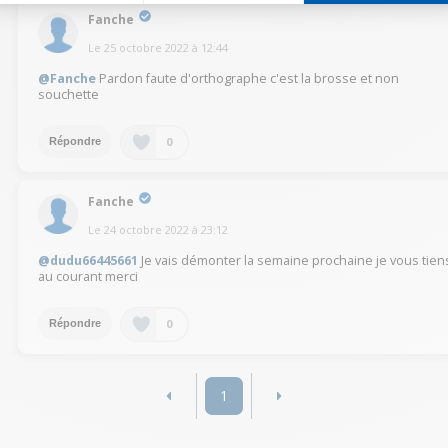
Fanche
Le
25 octobre 2022
à
12:44
@Fanche
Pardon faute d'orthographe c'est la brosse et non
souchette
0
Répondre
Fanche
Le
24 octobre 2022
à
23:12
@dudu66445661
Je vais démonter la semaine prochaine je vous tien
au courant merci
0
Répondre
1