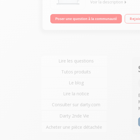
Voir la description
Encastrable - Largeur 60 cm (12 couverts) - 46dB 
Rejoi
Poser une question à la communauté
automatique - Option VarioSpeed
Lire les questions
Tutos produits
Le blog
Lire la notice
Consulter sur darty.com
Darty 2nde Vie
Acheter une pièce détachée