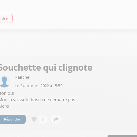
(classe sonore C) Consommation d'eau 10.0 L/cycle - Classe énergétique F Dépa
ndre
Souchette qui clignote
Fanche
Le
24 octobre 2022
à
15:59
Bonjour
Mon la vaisselle bosch ne démarre pas
Merci
2
Répondre