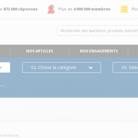
de
872 000 réponses
Plus de
4 000 000 membres
Plu
NOS ARTICLES
NOS ENGAGEMENTS
02. Choisir la catégorie
03. Séle
ses
4
membres