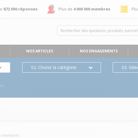
de
872 000 réponses
Plus de
4 000 000 membres
Plu
NOS ARTICLES
NOS ENGAGEMENTS
02. Choisir la catégorie
03. Séle
es
1
membres