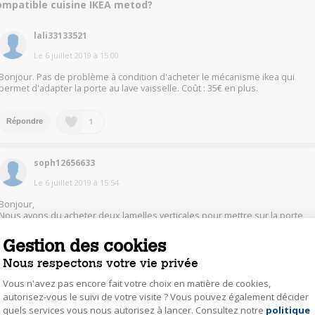
ompatible cuisine IKEA metod?
lali33133521
Le
6 juillet 2019
à
15:00
Bonjour. Pas de problème à condition d'acheter le mécanisme ikea qui
permet d'adapter la porte au lave vaisselle. Coût : 35€ en plus.
1
Répondre
soph12656633
Le
6 juillet 2019
à
15:54
Bonjour,
Nous avons du acheter deux lamelles verticales pour mettre sur la porte
ikéa déjà installée afin que cela s'emboite bien. Ce n'est pas parfait dans le
sens où l'alignement n'est pas parfait mais au moins c'est encastré.
Gestion des cookies
Cordialement
Nous respectons votre vie privée
Vous n'avez pas encore fait votre choix en matière de cookies,
0
Répondre
autorisez-vous le suivi de votre visite ? Vous pouvez également décider
quels services vous nous autorisez à lancer. Consultez notre
politique
Axeptio consent