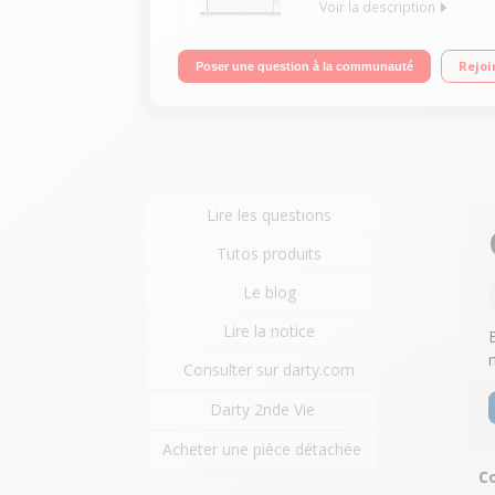
Voir la description
Encastrable - Largeur 60cm - 13 couverts - 44dB (4
Rejoi
Poser une question à la communauté
lumineux de fonctionnement
Lire les questions
Tutos produits
Le blog
Lire la notice
Consulter sur darty.com
Darty 2nde Vie
Acheter une pièce détachée
Co