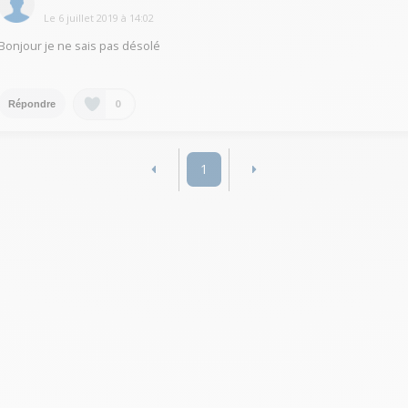
Le
6 juillet 2019
à
14:02
Bonjour je ne sais pas désolé
0
Répondre
1