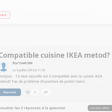
2 dB avec prog. Silence) Consommation d'eau : 9.5L/cycle - Classe A++ Option Va
ndre
Compatible cuisine IKEA metod?
flor15441390
Le
6 juillet 2019
à
11:35
Bonjour, Ce lave vaisselle est il compatible avec la cuisine IKEA
metod? Pas de problème d’ouverture de porte? merci
0
Répondre
nsulter les 5 réponses à la question