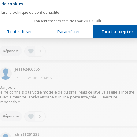
de cookies
.
egla11122265
Lire la politique de confidentialité
Le
6 juillet 2019
à
15:36
Consentements certifiés par
Bonjour, si ça a été compliqué à installer pour nous. Je crois qu'il a fallu
bricoler quelque chose pour que ça passe avec le caisson IKEA. L'idéal est
Tout refuser
Paramétrer
Tout accepter
de prendre le lave vaisselle directement chez IKEA. C'est dommage car le
bosch est très Bien.
0
Répondre
jess62466655
Le
6 juillet 2019
à
14:16
Bonjour,
Je ne connais pas votre modèle de cuisine. Mais ce lave vaisselle s'intègre
avec la mienne, après vissage sur une porte intégrée. Ouverture
impeccable.
0
Répondre
chri61251235