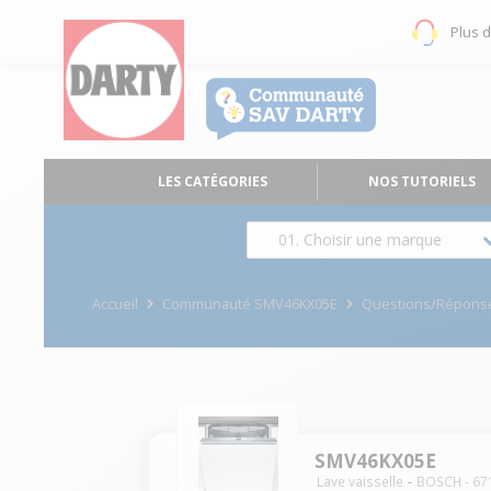
Plus 
LES CATÉGORIES
NOS TUTORIELS
01. Choisir une marque
Accueil
Communauté SMV46KX05E
Questions/Répons
SMV46KX05E
Lave vaisselle
BOSCH
-
67