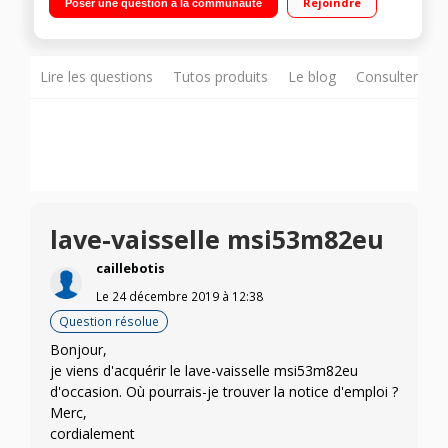
Rejoindre
Poser une question à la communauté
(affichage du temps restant) / Paniers Rackmatic réglables en
hauteur 3 positions
Lire les questions
Tutos produits
Le blog
Consulter sur
lave-vaisselle msi53m82eu
caillebotis
Le
24 décembre 2019
à
12:38
Question résolue
Bonjour,
je viens d'acquérir le lave-vaisselle msi53m82eu
d'occasion. Où pourrais-je trouver la notice d'emploi ?
Merc,
cordialement