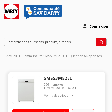
Connexion
Accueil
Communauté SMS53M82EU
Questions/Réponses
SMS53M82EU
296
membres
Lave vaisselle
BOSCH
Voir la description
Largeur 60 cm (13 couverts) - 40 dB (silencieux) / Classe A++ -
Consommation d'eau 9.5 L/cycle / Départ différé 1 à 24 h