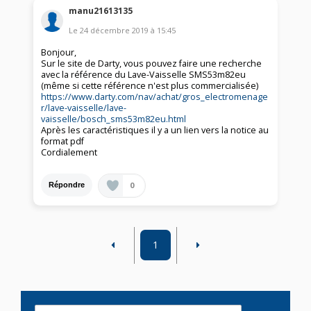
manu21613135
Le
24 décembre 2019
à
15:45
Bonjour,
Sur le site de Darty, vous pouvez faire une recherche
avec la référence du Lave-Vaisselle SMS53m82eu
(même si cette référence n'est plus commercialisée)
https://www.darty.com/nav/achat/gros_electromenage
r/lave-vaisselle/lave-
vaisselle/bosch_sms53m82eu.html
Après les caractéristiques il y a un lien vers la notice au
format pdf
Cordialement
0
Répondre
1