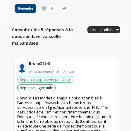
0
Répondre
Consulter les 5 réponses à la
question lave-vaisselle
msi53m82eu
BrunoZ6641
Le
24 décembre 2019
à
15:40
Réponse approuvée par Darty
Réponse jugée utile
Bonjour. Les modes d'emplois ont disponibles à
l'adresse https://www.bosch-home.fr/nos-
services/aide-en-ligne/manuel-recherche. N.B.; 1° le
début doit être "smi" et non "msi" comme vous
l'indiquez; 2° vous aurez peut-être besoin d'ajouter à
la fin une barre oblique (/) suivie de 2 chiffres, car il
existe toute une série de modes d'emploi sous le
numéro que vous indiquez (corrigé comme dit plus