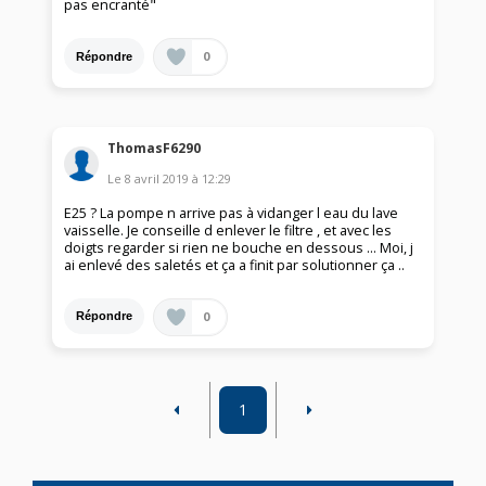
pas encranté"
0
Répondre
ThomasF6290
Le
8 avril 2019
à
12:29
E25 ? La pompe n arrive pas à vidanger l eau du lave
vaisselle. Je conseille d enlever le filtre , et avec les
doigts regarder si rien ne bouche en dessous ... Moi, j
ai enlevé des saletés et ça a finit par solutionner ça ..
0
Répondre
1