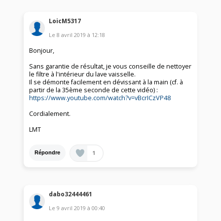
LoicM5317
Le
8 avril 2019
à
12:18
Bonjour,
Sans garantie de résultat, je vous conseille de nettoyer
le filtre à l'intérieur du lave vaisselle.
Il se démonte facilement en dévissant à la main (cf. à
partir de la 35ème seconde de cette vidéo) :
https://www.youtube.com/watch?v=vBcrICzVP48
Cordialement.
LMT
1
Répondre
dabo32444461
Le
9 avril 2019
à
00:40