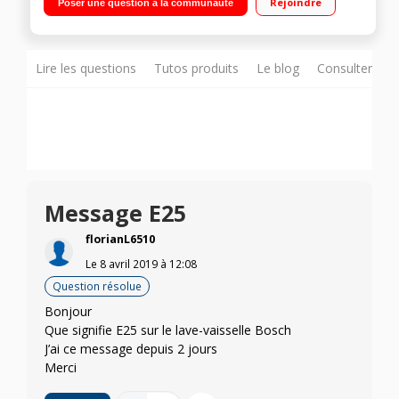
Rejoindre
Poser une question à la communauté
restant Option VarioSpeed (2 fois plus rapide)
Lire les questions
Tutos produits
Le blog
Consulter sur
Message E25
florianL6510
Le
8 avril 2019
à
12:08
Question résolue
Bonjour
Que signifie E25 sur le lave-vaisselle Bosch
J’ai ce message depuis 2 jours
Merci