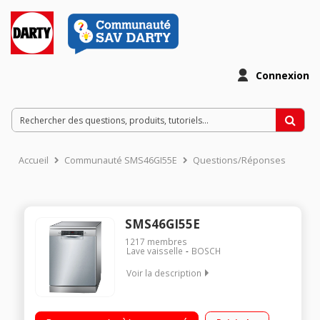
Connexion
Accueil
Communauté SMS46GI55E
Questions/Réponses
SMS46GI55E
1217
membres
Lave vaisselle
BOSCH
Voir la description
Largeur 60 cm (12 couverts) - 44dB (classe sonore B)
Consommation d'eau 9.5 L/cycle - Classe énergétique E