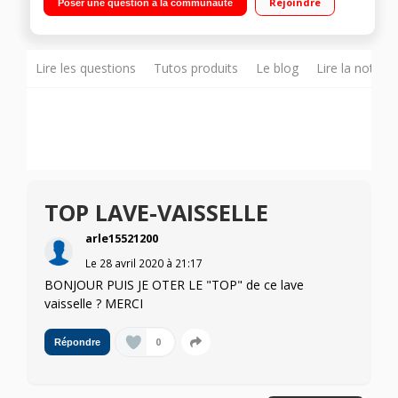
Rejoindre
Poser une question à la communauté
Départ différé 1 à 24 h / Affichage du temps restant Option
VarioSpeed Plus - Programme Verre
Lire les questions
Tutos produits
Le blog
Lire la notice
TOP LAVE-VAISSELLE
arle15521200
Le
28 avril 2020
à
21:17
BONJOUR PUIS JE OTER LE "TOP" de ce lave
vaisselle ? MERCI
0
Répondre