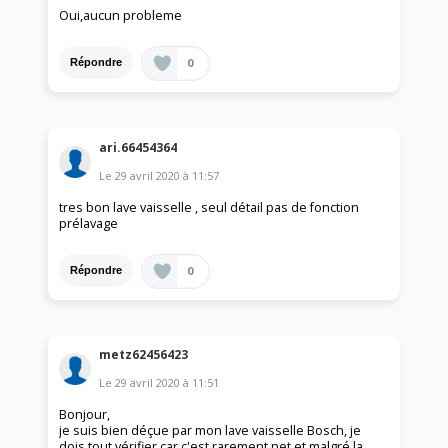
Oui,aucun probleme
0
Répondre
ari.66454364
Le
29 avril 2020
à
11:57
tres bon lave vaisselle , seul détail pas de fonction
prélavage
0
Répondre
metz62456423
Le
29 avril 2020
à
11:51
Bonjour,
je suis bien déçue par mon lave vaisselle Bosch, je
dois tout vérifier car c'est rarement net et malgré la