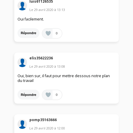
luis61126535
Le
29 avril 2020
à
13:13
Oui facilement.
0
Répondre
elis35622236
Le
29 avril 2020
à
13:08
Oui, bien sur, il faut pour mettre dessous notre plan
du travail
0
Répondre
pomp35163666
Le
29 avril 2020
à
12:00