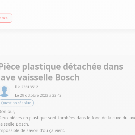
 B) Consommation d'eau 9.5 L/cycle - Classe énergétique E Départ différé 1 à 
ndre
Pièce plastique détachée dans
lave vaisselle Bosch
ilk.23613512
Le
29 octobre 2023
à
23:43
Question résolue
Bonjour,
Deux pièces en plastique sont tombées dans le fond de la cuve du lav
vaisselle Bosch.
Impossible de savoir d'où ça vient.