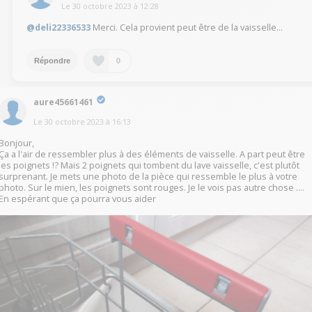
Le
30 octobre 2023
à
12:28
@deli22336533
Merci. Cela provient peut être de la vaisselle...
0
Répondre
aure45661461
Le
30 octobre 2023
à
16:13
Bonjour,
Ça a l'air de ressembler plus à des éléments de vaisselle. A part peut être
les poignets !? Mais 2 poignets qui tombent du lave vaisselle, c'est plutôt
surprenant. Je mets une photo de la pièce qui ressemble le plus à votre
photo. Sur le mien, les poignets sont rouges. Je le vois pas autre chose ....
En espérant que ça pourra vous aider