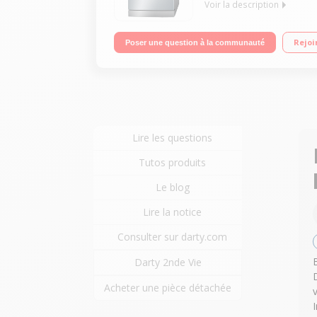
Voir la description
Largeur 60 cm (12 couverts) - 44dB (classe sonore
Rejoi
Poser une question à la communauté
VarioSpeed Plus - Programme Verre
Lire les questions
Tutos produits
Le blog
Lire la notice
Consulter sur darty.com
Darty 2nde Vie
Acheter une pièce détachée