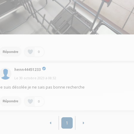
0
Répondre
henn44451233
Le
30 octobre 2023
à
08:32
je suis désolée je ne sais pas bonne recherche
0
Répondre
1