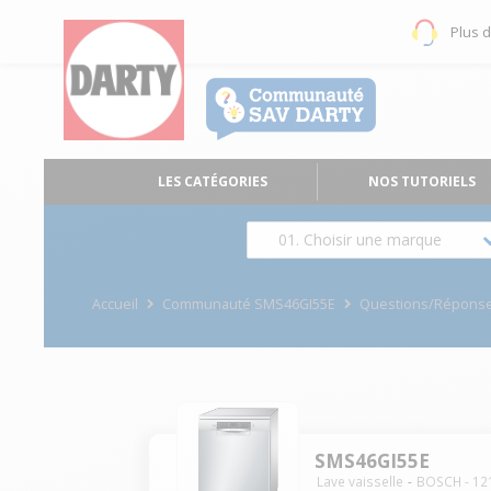
Plus 
LES CATÉGORIES
NOS TUTORIELS
01. Choisir une marque
Accueil
Communauté SMS46GI55E
Questions/Répons
SMS46GI55E
Lave vaisselle
BOSCH
-
12