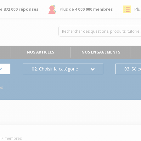
de
872 000 réponses
Plus de
4 000 000 membres
Plu
NOS ARTICLES
NOS ENGAGEMENTS
02. Choisir la catégorie
03. Séle
es
17
membres