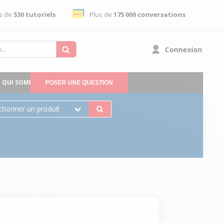
s de
530 tutoriels
Plus de
175 000 conversations
Connexion
QUI SOMMES-NOUS
POSER UNE QUESTION
ctionner un produit