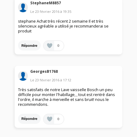
StephaneM8857
Le
23 février 2016
à
19:35
stephane Achat très récent 2 semaine Il et très
silencieux agréable a utilisé je recommanderai se
produit
0
Répondre
GeorgesB1768
Le
23 février 2016
à
17:12
Très satisfaits de notre Lave vaisselle Bosch un peu
difficile pour monter l'habillage, , tout est rentré dans
l'ordre, il marche à merveille et sans bruit! nous le
recommendons.
0
Répondre