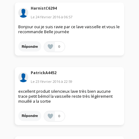
HarnistC6294
Le
24 février 2016
à
06:57
Bonjour oui je suis ravie par ce lave vaisselle et vous le
recommande Belle journée
0
Répondre
PatrickA4452
Le
23 février 2016
à
22:59
excellent produit silencieux lave très bien aucune
trace petit bémol la vaisselle reste très légèrement
mouillé a la sortie
0
Répondre