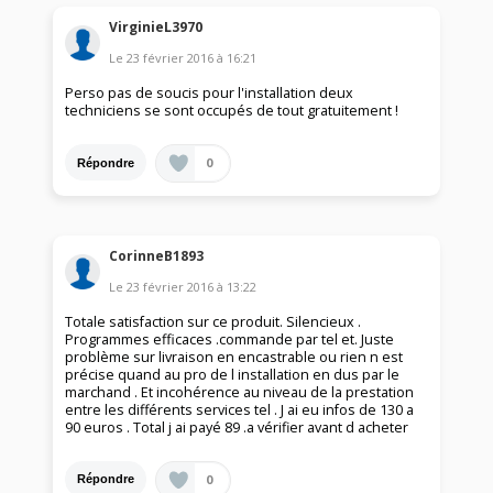
VirginieL3970
Le
23 février 2016
à
16:21
Perso pas de soucis pour l'installation deux
techniciens se sont occupés de tout gratuitement !
0
Répondre
CorinneB1893
Le
23 février 2016
à
13:22
Totale satisfaction sur ce produit. Silencieux .
Programmes efficaces .commande par tel et. Juste
problème sur livraison en encastrable ou rien n est
précise quand au pro de l installation en dus par le
marchand . Et incohérence au niveau de la prestation
entre les différents services tel . J ai eu infos de 130 a
90 euros . Total j ai payé 89 .a vérifier avant d acheter
0
Répondre