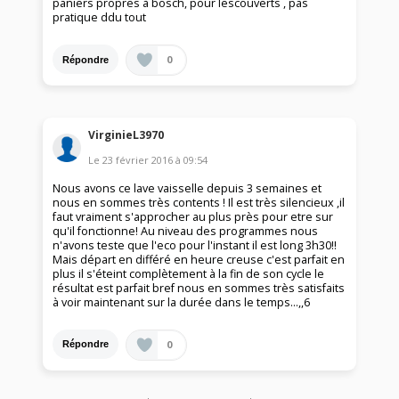
paniers propres à bosch, pour lescouverts , pas
pratique ddu tout
0
Répondre
VirginieL3970
Le
23 février 2016
à
09:54
Nous avons ce lave vaisselle depuis 3 semaines et
nous en sommes très contents ! Il est très silencieux ,il
faut vraiment s'approcher au plus près pour etre sur
qu'il fonctionne! Au niveau des programmes nous
n'avons teste que l'eco pour l'instant il est long 3h30!!
Mais départ en différé en heure creuse c'est parfait en
plus il s'éteint complètement à la fin de son cycle le
résultat est parfait bref nous en sommes très satisfaits
à voir maintenant sur la durée dans le temps...,,6
0
Répondre