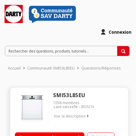
Connexion
Accueil
Communauté SMI53L85EU
Questions/Réponses
SMI53L85EU
1058
membres
Lave vaisselle
BOSCH
Voir la description
Classe énergétique A++ Consommation d'eau : 2660 l / an 12
couverts - Niveau sonore : 44 dB Paniers VarioFlex