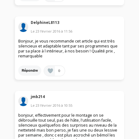
DelphineL8113
Le
23 février 2016
à
11:56
Bonjour, je vous recommande cet article qui est très
silencieux et adaptable tant par ses programmes que
par sa place à l intérieur, à nos besoin ! Qualité prix ,
remarquable
0
Répondre
jmb214
Le
23 février 2016
à
10:55
bonjour, effectivement pour le montage on se
débrouille tout seul, pas de hâte, l'utilisation facile,
silencieux quelquefois des surprises au niveau de la
netteteté mais bon perso, je fais une ou deux lessive
par semaine , donc c est plus accroché un bémol les