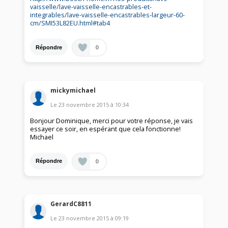
vaisselle/lave-vaisselle-encastrables-et-
integrables/lave-vaisselle-encastrables-largeur-60-
cm/SMI53L82EU.html#tab4
0
Répondre
mickymichael
Le
23 novembre 2015
à
10:34
Bonjour Dominique, merci pour votre réponse, je vais
essayer ce soir, en espérant que cela fonctionne!
Michael
0
Répondre
GerardC8811
Le
23 novembre 2015
à
09:19