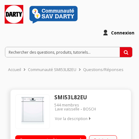
Connexion
Accueil
Communauté SMI53L82EU
Questions/Réponses
SMI53L82EU
544
membres
Lave vaisselle
BOSCH
Voir la description
Classe énergétique A++ Consommation d'eau : 2660 l / an 12
couverts - Niveau sonore : 44 dB Paniers VarioFlex