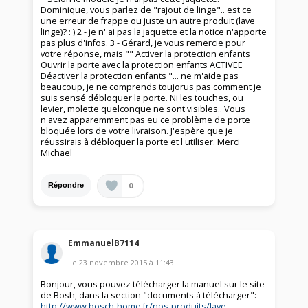
Dominique, vous parlez de "rajout de linge".. est ce
une erreur de frappe ou juste un autre produit (lave
linge)? : ) 2 - je n''ai pas la jaquette et la notice n'apporte
pas plus d'infos. 3 - Gérard, je vous remercie pour
votre réponse, mais "" Activer la protection enfants
Ouvrir la porte avec la protection enfants ACTIVEE
Déactiver la protection enfants "... ne m'aide pas
beaucoup, je ne comprends toujorus pas comment je
suis sensé débloquer la porte. Ni les touches, ou
levier, molette quelconque ne sont visibles.. Vous
n'avez apparemment pas eu ce problème de porte
bloquée lors de votre livraison. J'espère que je
réussirais à débloquer la porte et l'utiliser. Merci
Michael
0
Répondre
EmmanuelB7114
Le
23 novembre 2015
à
11:43
Bonjour, vous pouvez télécharger la manuel sur le site
de Bosh, dans la section "documents à télécharger":
http://www.bosch-home.fr/nos-produits/lave-