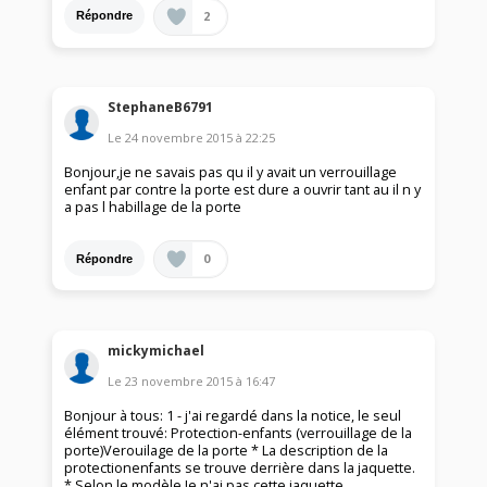
2
Répondre
StephaneB6791
Le
24 novembre 2015
à
22:25
Bonjour,je ne savais pas qu il y avait un verrouillage
enfant par contre la porte est dure a ouvrir tant au il n y
a pas l habillage de la porte
0
Répondre
mickymichael
Le
23 novembre 2015
à
16:47
Bonjour à tous: 1 - j'ai regardé dans la notice, le seul
élément trouvé: Protection-enfants (verrouillage de la
porte)Verouilage de la porte * La description de la
protectionenfants se trouve derrière dans la jaquette.
* Selon le modèle Je n'ai pas cette jaquette.