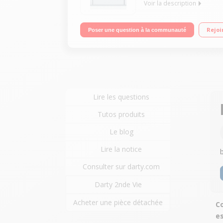
Voir la description
Encastrable - Largeur 60 cm (13 couverts) - 44dB 
Rejoi
Poser une question à la communauté
Option VarioSpeed Plus pour raccourcir la duré
Lire les questions
Tutos produits
Le blog
Lire la notice
Consulter sur darty.com
Darty 2nde Vie
Acheter une pièce détachée
Co
es