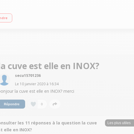
(classe sonore B) Consommation d'eau 9.5 L/cycle - Classe énergétique E Tiroir
ndre
e des programmes
la cuve est elle en INOX?
secu15701236
Le
10 janvier 2020
à
16:34
bonjour la cuve est elle en INOX? merci
0
Répondre
nsulter les 11 réponses à la question la cuve
t elle en INOX?