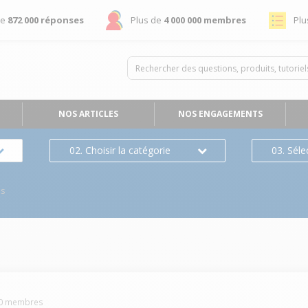
de
872 000 réponses
Plus de
4 000 000 membres
Plu
NOS ARTICLES
NOS ENGAGEMENTS
02. Choisir la catégorie
03. Séle
es
0
membres