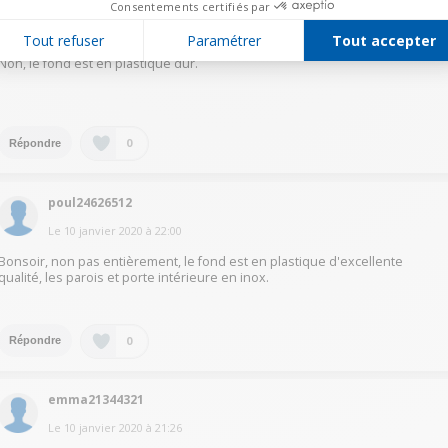
dudi44215551
Consentements certifiés par
Le
11 janvier 2020
à
01:16
Tout refuser
Paramétrer
Tout accepter
Non, le fond est en plastique dur.
0
Répondre
poul24626512
Le
10 janvier 2020
à
22:00
Bonsoir, non pas entièrement, le fond est en plastique d'excellente
qualité, les parois et porte intérieure en inox.
0
Répondre
emma21344321
Le
10 janvier 2020
à
21:26