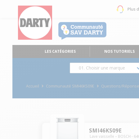
Plus 
LES CATÉGORIES
NOS TUTORIELS
01. Choisir une marque
Accueil
Communauté SMI46KS09E
Questions/Répons
SMI46KS09E
Lave vaisselle
BOSCH
-
64