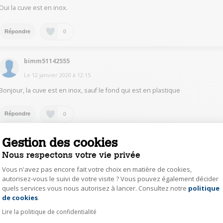
Oui la cuve est en inox.
0
Répondre
bimm51142555
Le
12 janvier 2020
à
12:15
Bonjour, la cuve est en inox, sauf le fond qui est en plastique
0
Répondre
Gestion des cookies
pohu21211242
Nous respectons votre vie privée
Le
11 janvier 2020
à
09:49
Vous n'avez pas encore fait votre choix en matière de cookies,
Bonjour, non et c'est mieux pour le nettoyage
autorisez-vous le suivi de votre visite ? Vous pouvez également décider
quels services vous nous autorisez à lancer. Consultez notre
politique
Axeptio consent
0
Répondre
de cookies
.
Lire la politique de confidentialité