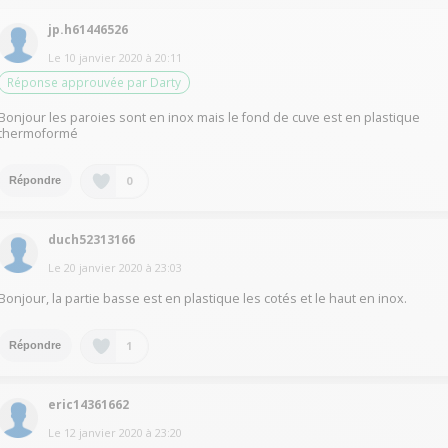
jp.h61446526
Le
10 janvier 2020
à
20:11
Réponse approuvée par Darty
Bonjour les paroies sont en inox mais le fond de cuve est en plastique
thermoformé
0
Répondre
duch52313166
Le
20 janvier 2020
à
23:03
Bonjour, la partie basse est en plastique les cotés et le haut en inox.
1
Répondre
eric14361662
Le
12 janvier 2020
à
23:20