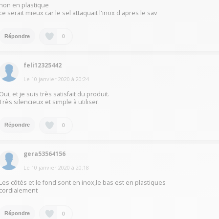
non en plastique
ce serait mieux car le sel attaquait l'inox d'apres le sav
0
Répondre
feli12325442
Le
10 janvier 2020
à
20:24
Oui, et je suis très satisfait du produit.
Très silencieux et simple à utiliser.
0
Répondre
gera53564156
Le
10 janvier 2020
à
20:18
Les côtés et le fond sont en inox,le bas est en plastiques
cordialement
0
Répondre