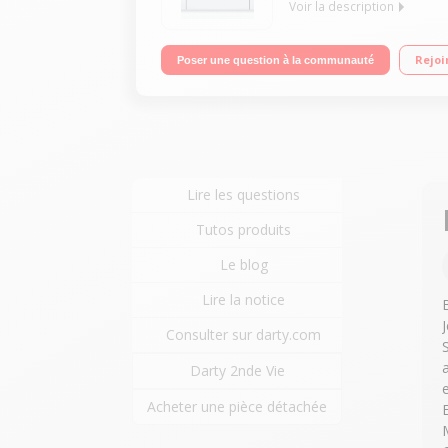
Voir la description
Encastrable - Largeur 60 cm (12 couverts) - 48dB 
Rejoi
Poser une question à la communauté
Moteur EcoSilence Drive - Option VarioSpeed
Lire les questions
Tutos produits
Le blog
Lire la notice
Consulter sur darty.com
Darty 2nde Vie
Acheter une pièce détachée