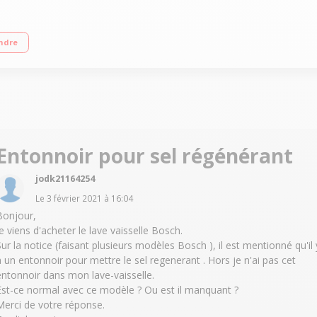
(classe sonore C) Consommation d'eau 11.7 L/cycle - Classe énergétique F Dépa
ndre
Entonnoir pour sel régénérant
jodk21164254
Le
3 février 2021
à
16:04
Bonjour,
Je viens d'acheter le lave vaisselle Bosch.
Sur la notice (faisant plusieurs modèles Bosch ), il est mentionné qu'il 
a un entonnoir pour mettre le sel regenerant . Hors je n'ai pas cet
entonnoir dans mon lave-vaisselle.
Est-ce normal avec ce modèle ? Ou est il manquant ?
Merci de votre réponse.