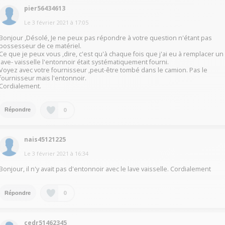
pier56434613
Le
3 février 2021
à
17:05
Bonjour ,Désolé, Je ne peux pas répondre à votre question n'étant pas
possesseur de ce matériel.
Ce que je peux vous ,dire, c'est qu'à chaque fois que j'ai eu à remplacer un
lave- vaisselle l'entonnoir était systématiquement fourni.
Voyez avec votre fournisseur ,peut-être tombé dans le camion. Pas le
fournisseur mais l'entonnoir.
Cordialement.
0
Répondre
nais45121225
Le
3 février 2021
à
16:34
Bonjour, il n'y avait pas d'entonnoir avec le lave vaisselle. Cordialement
0
Répondre
cedr51462345