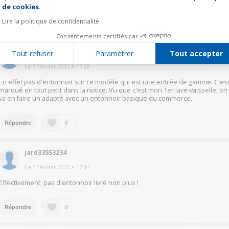
de cookies
.
Lire la politique de confidentialité
0
Répondre
Consentements certifiés par
jodk21164254
Tout refuser
Paramétrer
Tout accepter
Le
3 février 2021
à
17:28
En effet pas d'entonnoir sur ce modèle qui est une entrée de gamme. C'es
marqué en tout petit dans la notice. Vu que c'est mon 1er lave-vaisselle, on
va en faire un adapté avec un entonnoir basique du commerce.
0
Répondre
jard33553234
Le
3 février 2021
à
17:14
Effectivement, pas d'entonnoir livré non plus !
0
Répondre