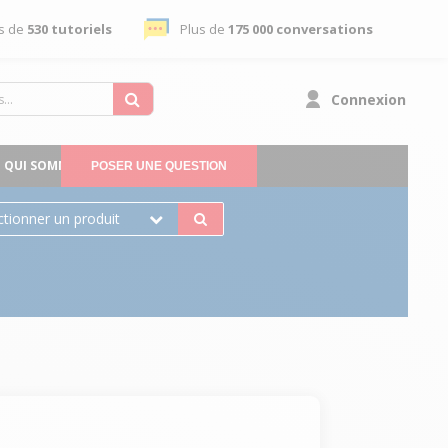
s de
530 tutoriels
Plus de
175 000 conversations
Connexion
QUI SOMMES-NOUS
POSER UNE QUESTION
ctionner un produit