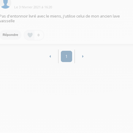
Le
3 février 2021
à
16:20
Pas d'entonnoir livré avec le miens, j'utilise celui de mon ancien lave
vaisselle
0
Répondre
1