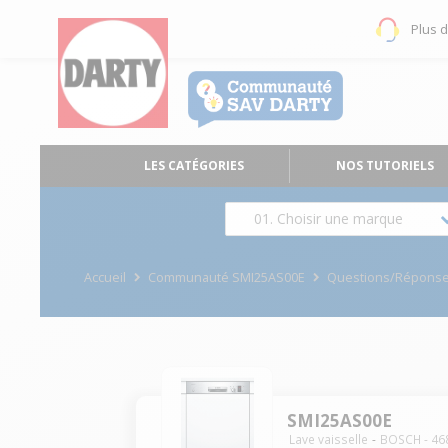
Plus 
LES CATÉGORIES
NOS TUTORIELS
01. Choisir une marque
Accueil
Communauté SMI25AS00E
Questions/Répons
SMI25AS00E
Lave vaisselle
BOSCH
-
46