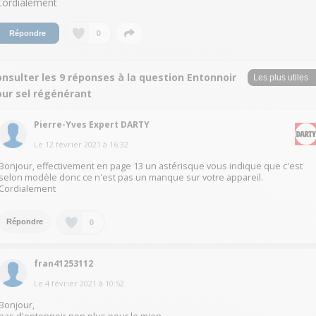
Cordialement
0
Répondre
nsulter les 9 réponses à la question Entonnoir
our sel régénérant
Pierre-Yves Expert DARTY
Le
12 février 2021
à
16:32
Bonjour, effectivement en page 13 un astérisque vous indique que c'est
selon modèle donc ce n'est pas un manque sur votre appareil.
Cordialement
0
Répondre
fran41253112
Le
4 février 2021
à
10:52
Bonjour,