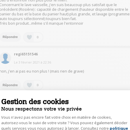
pas d'entonnoir non plus pour le mien.
Concernant le lave vaisselle, j'en suis beaucoup plus satisfait que le
précédent (Rosière) : capacité de chargement (hauteur disponible entre le
panier du bas et la base du panier haut) plus grande, et lavage (programme
auto toujours sélectionné) toujours bien fait.
Très bon produit...même s'il manque l'entonnoir
0
Répondre
regi65151546
Le
3 février 2021
à
22:36
non, j'en ai pas eu non plus ! (mais rien de grave)
0
Répondre
Gestion des cookies
pben22634162
Nous respectons votre vie privée
Le
3 février 2021
à
19:16
Vous n'avez pas encore fait votre choix en matière de cookies,
Bonsoir. Je viens de terminer les travaux et je n'ai pas encore utilisé le lave-
autorisez-vous le suivi de votre visite ? Vous pouvez également décider
vaisselle. Je regarderai prochainement. Au besoin de rapprocher de Darty.
quels services vous nous autorisez à lancer. Consultez notre
politique
Axeptio consent
Cordialement