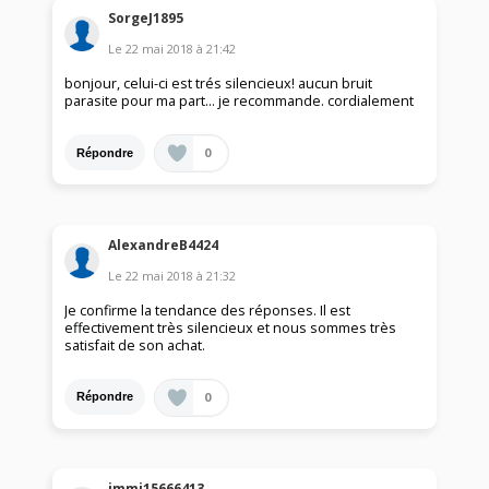
SorgeJ1895
Le
22 mai 2018
à
21:42
bonjour, celui-ci est trés silencieux! aucun bruit
parasite pour ma part... je recommande. cordialement
0
Répondre
AlexandreB4424
Le
22 mai 2018
à
21:32
Je confirme la tendance des réponses. Il est
effectivement très silencieux et nous sommes très
satisfait de son achat.
0
Répondre
jmmj15666413