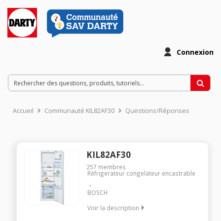
Connexion
Accueil
Communauté KIL82AF30
Questions/Réponses
KIL82AF30
257
membres
Réfrigerateur congelateur encastrable
BOSCH
Voir la description
Encastrable - Volume 287 L - Classe A++ (211 kWh/an) Froid