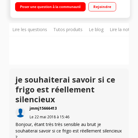
statique - Niveau sonore 37 dB Hauteur 177,2 cm (niche 177,2
Rejoindre
Poser une question à la communauté
à 178 cm) Fixation de l'habillage sur charnières
Lire les questions
Tutos produits
Le blog
Lire la notice
je souhaiterai savoir si ce
frigo est réellement
silencieux
jmmj15666413
Le
22 mai 2018
à
15:46
Bonjour, étant très très sensible au bruit je
souhaiterai savoir si ce frigo est réellement silencieux
?