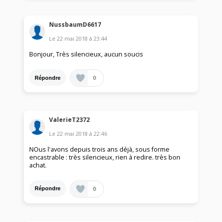
NussbaumD6617
Le
22 mai 2018
à
23:44
Bonjour, Très silencieux, aucun soucis
0
Répondre
ValerieT2372
Le
22 mai 2018
à
22:46
NOus l'avons depuis trois ans déjà, sous forme
encastrable : très silencieux, rien à redire. très bon
achat.
0
Répondre