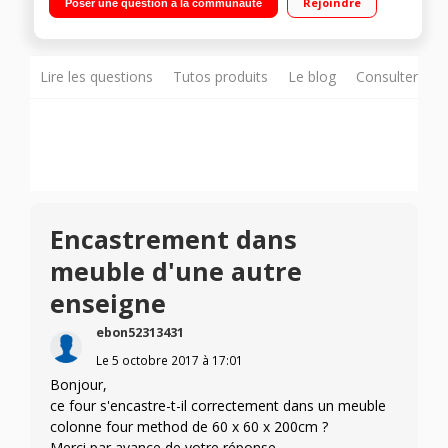
Rejoindre
Poser une question à la communauté
Lire les questions
Tutos produits
Le blog
Consulter sur
Encastrement dans
meuble d'une autre
enseigne
ebon52313431
Le
5 octobre 2017
à
17:01
Bonjour,
ce four s'encastre-t-il correctement dans un meuble
colonne four method de 60 x 60 x 200cm ?
Merci par avance de votre réponse