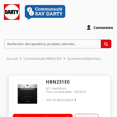
Connexion
Accueil
Communauté HBN231E0
Questions/Réponses
HBN231E0
411
membres
Four encastrable
BOSCH
Voir la description
Multifonction - Air brassé Nettoyage manuel Porte intérieure
plein verre Programmateur électronique