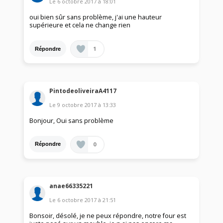
Le
6 octobre 2017
à
18:01
oui bien sûr sans problème, j'ai une hauteur
supérieure et cela ne change rien
1
Répondre
PintodeoliveiraA4117
Le
9 octobre 2017
à
13:33
Bonjour, Oui sans problème
0
Répondre
anae66335221
Le
6 octobre 2017
à
21:51
Bonsoir, désolé, je ne peux répondre, notre four est