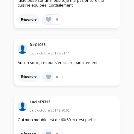
juste posé sur un meuble, je n ai pas encore ma
cuisine équipée. Cordialement
0
Répondre
DdC1065
Le
6 octobre 2017
à
21:11
Aucun souci, ce four s'encastre parfaitement.
0
Répondre
LuciaF9313
Le
6 octobre 2017
à
20:02
Oui mon meuble est de 60/60 et c'est parfait
0
Répondre