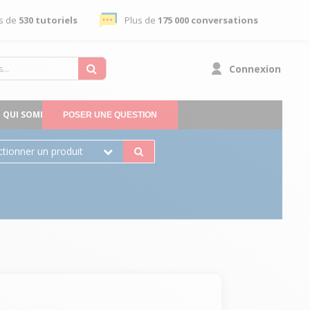
s de
530 tutoriels
Plus de
175 000 conversations
Connexion
QUI SOMMES-NOUS
POSER UNE QUESTION
ctionner un produit