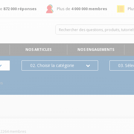
de
872 000 réponses
Plus de
4 000 000 membres
Plu
NOS ARTICLES
NOS ENGAGEMENTS
02. Choisir la catégorie
03. Séle
es
-
2264
membres