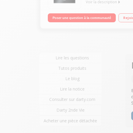
Voir la description
Encastrable - Multifonction - Chaleur tournante N
Rejoi
Poser une question à la communauté
Lire les questions
Tutos produits
Le blog
Lire la notice
Consulter sur darty.com
Darty 2nde Vie
Acheter une pièce détachée