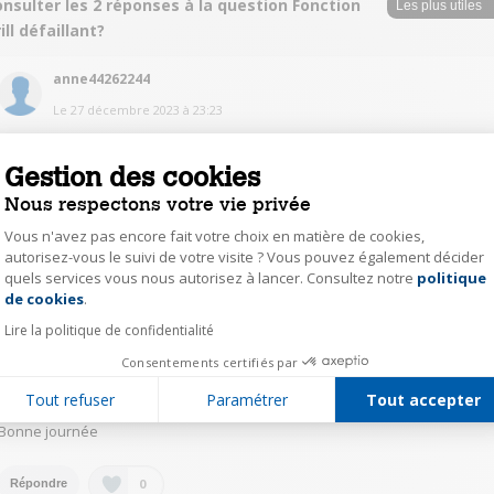
nsulter les 2 réponses à la question Fonction
ill défaillant?
anne44262244
Le
27 décembre 2023
à
23:23
Bonjour, j'ai ce four depuis au moins 10ans et il fonctionne sans probleme.
Il est cependant vrai je l'utilise peu.
Gestion des cookies
Nous respectons votre vie privée
0
Répondre
Vous n'avez pas encore fait votre choix en matière de cookies,
autorisez-vous le suivi de votre visite ? Vous pouvez également décider
quels services vous nous autorisez à lancer. Consultez notre
politique
clau41155141
Axeptio consent
de cookies
.
Le
26 décembre 2023
à
12:18
Lire la politique de confidentialité
Bonjour
Pour ma part c est la fonction chaleur tournante ou mon four ne chauffe
Consentements certifiés par
plus.
concernant le grill je vous conseil de vous rapprocher soit u site de sparek
Tout refuser
Paramétrer
Tout accepter
soit de bosh qui peuvent diagnostiquer la panne.
Bonne journée
0
Répondre