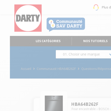
Plus 
LES CATÉGORIES
NOS TUTORIELS
01. Choisir une marque
Accueil
Communauté HBA64B262F
Questions/Répons
HBA64B262F
Four encastrable
BOSCH