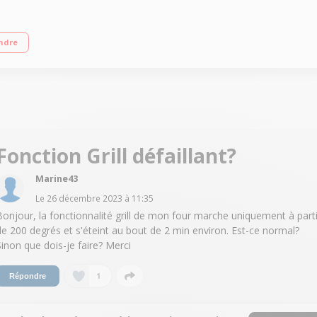
ettoyage pyrolyse - Porte froide Préconisation de température Classe énergét
ndre
Fonction Grill défaillant?
Marine43
Le
26 décembre 2023
à
11:35
Bonjour, la fonctionnalité grill de mon four marche uniquement à parti
de 200 degrés et s'éteint au bout de 2 min environ. Est-ce normal?
Sinon que dois-je faire? Merci
1
Répondre