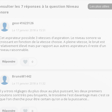
nsulter les 7 réponses à la question Niveau
onore
geor41623126
Le
17 janvier 2018
à
15:51
Cet aspirateur possède 3 vitesses d'aspiration. Le niveau sonore va
croissant en fonction de la vitesse choisie. A pleine vitesse, le bruit est
relativement élevé mais par rapport aux autres aspirateurs il reste d'un
niveau raisonnable.
0
Répondre
BrunoM1442
Le
11 janvier 2018
à
11:32
il y a trois réglages du plus doux au plus puissant, les deux premiers
boutons sont très peu bruyants, le troisième l'est davantage mais c'est ce
que l'on cherche pour être certain qu'on a de la puissance...
0
Répondre