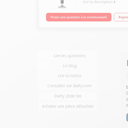
Voir la description
Fonction : aspiration sol Puissance 25,2 Volts - A
Rejoi
Poser une question à la communauté
Lire les questions
Le blog
Lire la notice
Consulter sur darty.com
Darty 2nde Vie
Acheter une pièce détachée