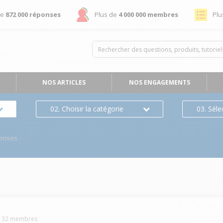
de
872 000 réponses
Plus de
4 000 000 membres
Plu
NOS ARTICLES
NOS ENGAGEMENTS
02. Choisir la catégorie
03. Séle
onses
132
membres