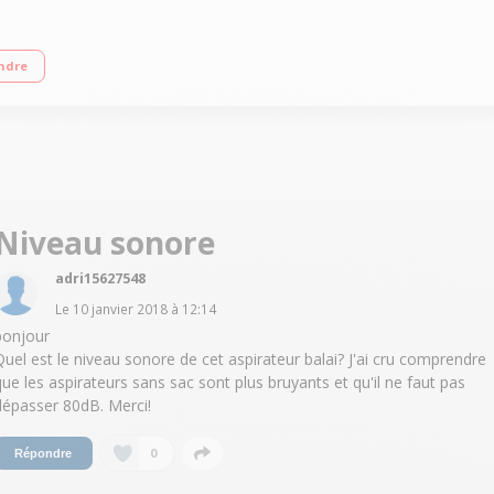
utonomie 65 minutes Tient debout tout seul - Tête pivotante 180° Technologie S
ndre
Niveau sonore
adri15627548
Le
10 janvier 2018
à
12:14
bonjour
Quel est le niveau sonore de cet aspirateur balai? J'ai cru comprendre
que les aspirateurs sans sac sont plus bruyants et qu'il ne faut pas
dépasser 80dB. Merci!
0
Répondre