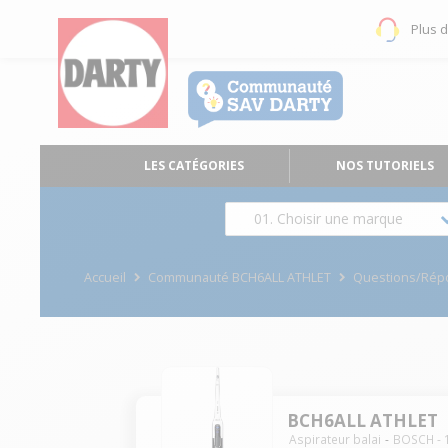
Plus 
LES CATÉGORIES
NOS TUTORIELS
01. Choisir une marque
Accueil
Communauté BCH6ALL ATHLET
Questions/Rép
BCH6ALL ATHLET
Aspirateur balai
BOSCH
-