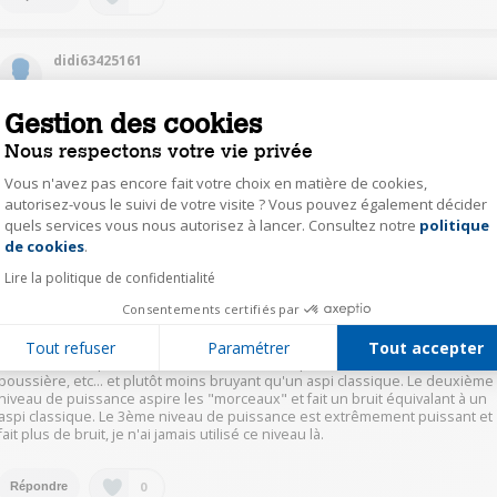
didi63425161
Le
10 janvier 2018
à
20:09
Gestion des cookies
personnellement je le trouve moins bruyant qu'un aspirateur classique.
sinon vous pouvez l'essayer en magasin, je l'avais fait avec le modèle
Nous respectons votre vie privée
d'expo.
Vous n'avez pas encore fait votre choix en matière de cookies,
autorisez-vous le suivi de votre visite ? Vous pouvez également décider
0
Répondre
quels services vous nous autorisez à lancer. Consultez notre
politique
Axeptio consent
de cookies
.
Lire la politique de confidentialité
guil12342521
Consentements certifiés par
Le
10 janvier 2018
à
14:44
Aucun problème pour moi. Il a environ un an. Il y a trois niveaux de
Tout refuser
Paramétrer
Tout accepter
puissance d'aspiration, la 1ère est suffisante pour entretien courant,
poussière, etc... et plutôt moins bruyant qu'un aspi classique. Le deuxième
niveau de puissance aspire les "morceaux" et fait un bruit équivalant à un
aspi classique. Le 3ème niveau de puissance est extrêmement puissant et
fait plus de bruit, je n'ai jamais utilisé ce niveau là.
0
Répondre