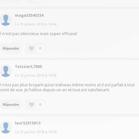
maga53545334
Le
10 janvier 2018
à
14:44
Il n'est pas silencieux mais super efficace!
0
Répondre
TeissierL7095
Le
10 janvier 2018
à
14:38
Il n’est pas plus bruyant qu’un traîneau même moins et il est parfait à tout
point de vue. Je l’utilise depuis un an et tout est satisfaisant.
0
Répondre
laur52515613
Le
10 janvier 2018
à
14:24