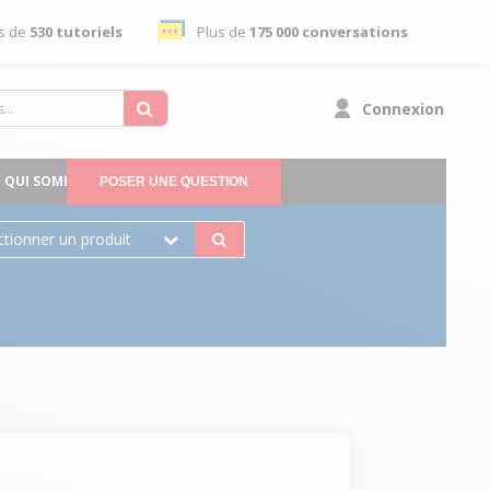
s de
530 tutoriels
Plus de
175 000 conversations
Connexion
QUI SOMMES-NOUS
POSER UNE QUESTION
ctionner un produit