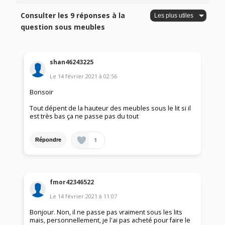
Consulter les 9 réponses à la
question sous meubles
shan46243225
Le
14 février 2021
à
02:56
Bonsoir
Tout dépent de la hauteur des meubles sous le lit si il
est très bas ça ne passe pas du tout
1
Répondre
fmor42346522
Le
14 février 2021
à
11:07
Bonjour. Non, il ne passe pas vraiment sous les lits
mais, personnellement, je l'ai pas acheté pour faire le