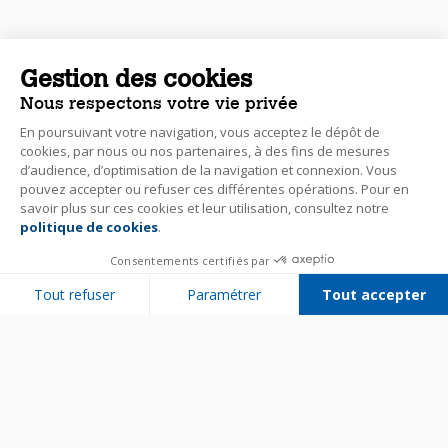
Gestion des cookies
Nous respectons votre vie privée
En poursuivant votre navigation, vous acceptez le dépôt de
cookies, par nous ou nos partenaires, à des fins de mesures
d’audience, d’optimisation de la navigation et connexion. Vous
pouvez accepter ou refuser ces différentes opérations. Pour en
savoir plus sur ces cookies et leur utilisation, consultez notre
politique de cookies
.
Consentements certifiés par
Tout refuser
Paramétrer
Tout accepter
Plateforme de Gestion du Consentement : Personnalisez vos Options
Axeptio consent
Notre plateforme vous permet d'adapter et de gérer vos paramètres de 