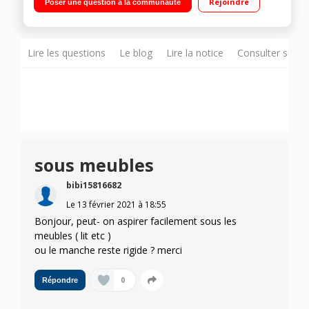
Rejoindre
Poser une question à la communauté
rotative pour tous types de sols
Lire les questions
Le blog
Lire la notice
Consulter sur d
sous meubles
bibi15816682
Le
13 février 2021
à
18:55
Bonjour, peut- on aspirer facilement sous les
meubles ( lit etc )
ou le manche reste rigide ? merci
0
Répondre