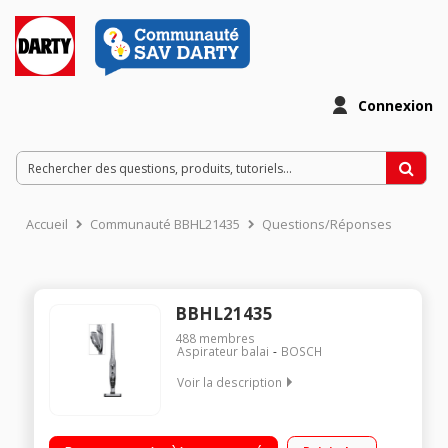
Connexion
Accueil
Communauté BBHL21435
Questions/Réponses
BBHL21435
488
membres
Aspirateur balai
BOSCH
Voir la description
Fonction 2 en 1 : aspirateur à main intégré Puissance : 14,4 V -
Autonomie : 35 min 2 vitesses - Capacité du bac : 0,4 L Brosse