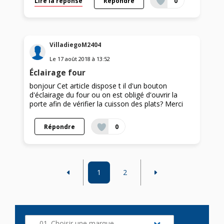
Lire la réponse
Répondre
0
VilladiegoM2404
Le
17 août 2018
à
13:52
Éclairage four
bonjour Cet article dispose t il d'un bouton
d'éclairage du four ou on est obligé d'ouvrir la
porte afin de vérifier la cuisson des plats? Merci
Répondre
0
1
2
01. Choisir une marque