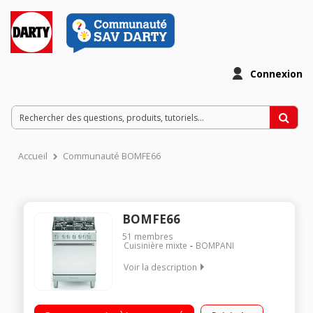
Connexion
Accueil
Communauté BOMFE66
BOMFE66
51
membres
Cuisinière mixte
BOMPANI
Voir la description
Largeur 60 cm - Table de cuisson gaz 4 foyers gaz jusqu'à
4000 W (triple couronne) Capacité du four 53 L - Nettoyage