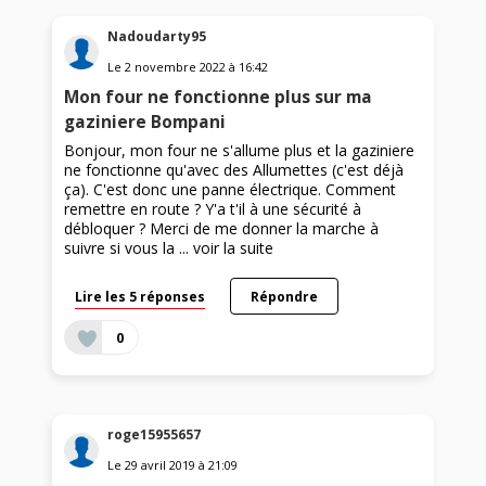
Nadoudarty95
Le
2 novembre 2022
à
16:42
Mon four ne fonctionne plus sur ma
gaziniere Bompani
Bonjour, mon four ne s'allume plus et la gaziniere
ne fonctionne qu'avec des Allumettes (c'est déjà
ça). C'est donc une panne électrique. Comment
remettre en route ? Y'a t'il à une sécurité à
débloquer ? Merci de me donner la marche à
suivre si vous la ...
voir la suite
Lire les 5 réponses
Répondre
0
roge15955657
Le
29 avril 2019
à
21:09