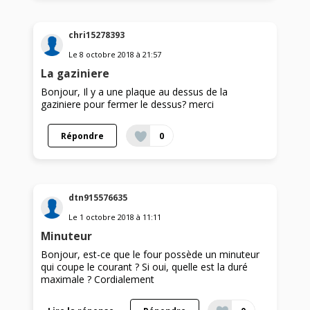
chri15278393
Le
8 octobre 2018
à
21:57
La gaziniere
Bonjour, Il y a une plaque au dessus de la
gaziniere pour fermer le dessus? merci
Répondre
0
dtn915576635
Le
1 octobre 2018
à
11:11
Minuteur
Bonjour, est-ce que le four possède un minuteur
qui coupe le courant ? Si oui, quelle est la duré
maximale ? Cordialement