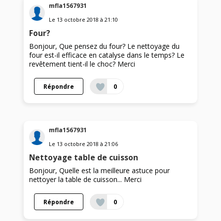
mfla1567931
Le
13 octobre 2018
à
21:10
Four?
Bonjour, Que pensez du four? Le nettoyage du
four est-il efficace en catalyse dans le temps? Le
revêtement tient-il le choc? Merci
Répondre
0
mfla1567931
Le
13 octobre 2018
à
21:06
Nettoyage table de cuisson
Bonjour, Quelle est la meilleure astuce pour
nettoyer la table de cuisson... Merci
Répondre
0