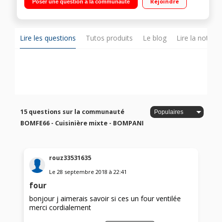
Rejoindre
Poser une question à la communauté
catalyse Four électrique multifonction
Lire les questions
Tutos produits
Le blog
Lire la notice
15 questions sur la communauté
BOMFE66 - Cuisinière mixte - BOMPANI
rouz33531635
Le
28 septembre 2018
à
22:41
four
bonjour j aimerais savoir si ces un four ventilée
merci cordialement