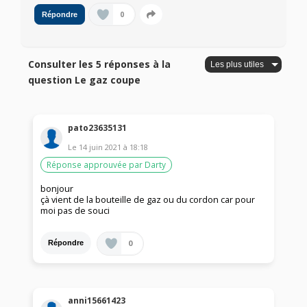
0
Répondre
Consulter les 5 réponses à la
question Le gaz coupe
pato23635131
Le
14 juin 2021
à
18:18
Réponse approuvée par Darty
bonjour
çà vient de la bouteille de gaz ou du cordon car pour
moi pas de souci
0
Répondre
anni15661423