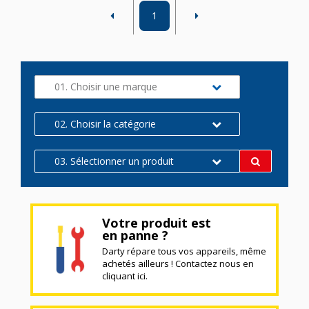
1
01. Choisir une marque
02. Choisir la catégorie
03. Sélectionner un produit
Votre produit est
en panne ?
Darty répare tous vos appareils, même
achetés ailleurs ! Contactez nous en
cliquant ici.