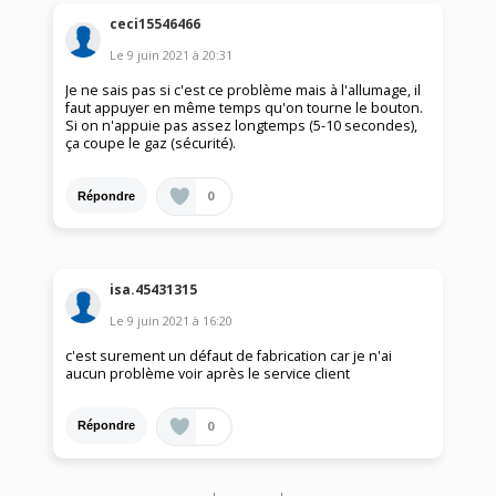
ceci15546466
Le
9 juin 2021
à
20:31
Je ne sais pas si c'est ce problème mais à l'allumage, il
faut appuyer en même temps qu'on tourne le bouton.
Si on n'appuie pas assez longtemps (5-10 secondes),
ça coupe le gaz (sécurité).
0
Répondre
isa.45431315
Le
9 juin 2021
à
16:20
c'est surement un défaut de fabrication car je n'ai
aucun problème voir après le service client
0
Répondre