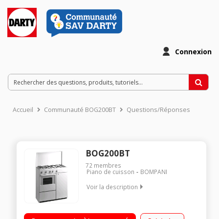
Connexion
Accueil
Communauté BOG200BT
Questions/Réponses
BOG200BT
72
membres
Piano de cuisson
BOMPANI
Voir la description
Largeur 85 cm - Profondeur 45 cm Nettoyage manuel
Compartiment dédié bouteille de gaz