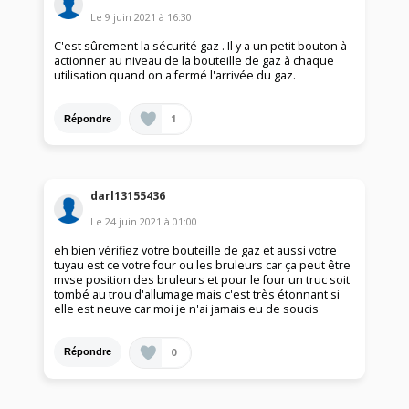
Le
9 juin 2021
à
16:30
C'est sûrement la sécurité gaz . Il y a un petit bouton à
actionner au niveau de la bouteille de gaz à chaque
utilisation quand on a fermé l'arrivée du gaz.
1
Répondre
darl13155436
Le
24 juin 2021
à
01:00
eh bien vérifiez votre bouteille de gaz et aussi votre
tuyau est ce votre four ou les bruleurs car ça peut être
mvse position des bruleurs et pour le four un truc soit
tombé au trou d'allumage mais c'est très étonnant si
elle est neuve car moi je n'ai jamais eu de soucis
0
Répondre