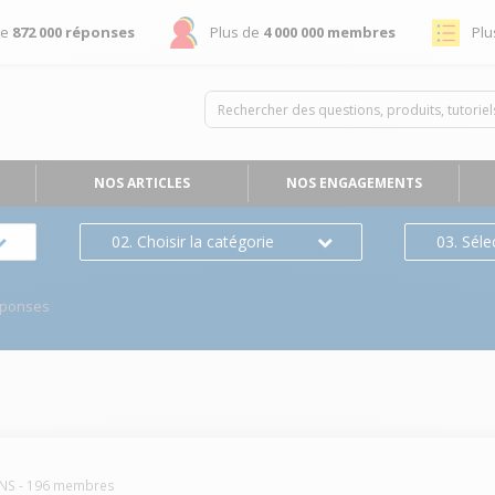
de
872 000 réponses
Plus de
4 000 000 membres
Plu
NOS ARTICLES
NOS ENGAGEMENTS
02. Choisir la catégorie
03. Séle
éponses
NS
-
196
membres