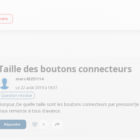
f 100 programmes intégrés - Intensité réglable Connectivité Bluetooth 4.0 - Mo
ndre
Taille des boutons connecteurs
marc45251114
Le
22 août 2019
à
18:57
Question résolue
Bonjour,De quelle taille sont les boutons connecteurs par pression?Je
vous remercie à tous d'avance.
0
Répondre