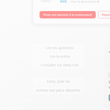
Voir la description
Appareil d'électrostimulation connecté et portati
Rejoi
Poser une question à la communauté
rangement, câble de charge USB
Lire les questions
Lire la notice
Consulter sur darty.com
Darty 2nde Vie
Acheter une pièce détachée