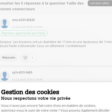
nsulter les 5 réponses à la question Taille des
outons connecteurs
omca53142625
Le
22 août 2019
à
20:04
Réponse approuvée par Darty
Bonjour. Les boutons ont un diamètre de 17 mm et une épaisseur de 7 mm
assez facile à dissimuler sous un vêtement. Cordialement
1
Répondre
sylv42314465
Le
22 août 2019
à
19:44
Réponse jugée utile
Gestion des cookies
bnjour! Il n'y a qu'un seul bouton sur le petit boîtier (roue) d'un cm environ .
Nous respectons votre vie privée
le produit est très commode d'utilisation .
On peut aussi utiliser la commande sur l'appli smartphone..
Vous n'avez pas encore fait votre choix en matière de cookies,
autorisez-vous le suivi de votre visite ? Vous pouvez également décider