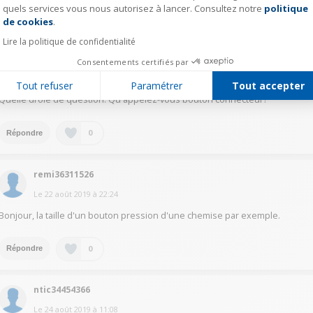
quels services vous nous autorisez à lancer. Consultez notre
politique
Axeptio consent
0
Répondre
de cookies
.
Lire la politique de confidentialité
tere36212636
Consentements certifiés par
Le
22 août 2019
à
22:42
Tout refuser
Paramétrer
Tout accepter
Quelle drôle de question. Qu'appelez-vous bouton connecteur?
0
Répondre
remi36311526
Le
22 août 2019
à
22:24
Bonjour, la taille d'un bouton pression d'une chemise par exemple.
0
Répondre
ntic34454366
Le
24 août 2019
à
11:08