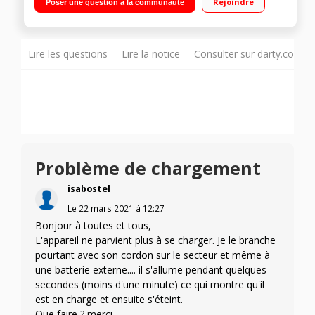
Rejoindre
Poser une question à la communauté
Bluetooth 4.0 - Mode Autonome Fournis : 8 électrodes +
câbles, étui de rangement, câble de charge USB
Lire les questions
Lire la notice
Consulter sur darty.com
Problème de chargement
isabostel
Le
22 mars 2021
à
12:27
Bonjour à toutes et tous,
L'appareil ne parvient plus à se charger. Je le branche
pourtant avec son cordon sur le secteur et même à
une batterie externe.... il s'allume pendant quelques
secondes (moins d'une minute) ce qui montre qu'il
est en charge et ensuite s'éteint.
Que faire ? merci