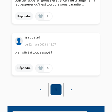
USB de l'appareil (poussière). Si cela ne change rien, il
faut espérer qu'il est toujours sous garantie ...
2
Répondre
isabostel
Le
22 mars 2021
à
15:07
bien sûr j'ai tout essayé !
0
Répondre
1