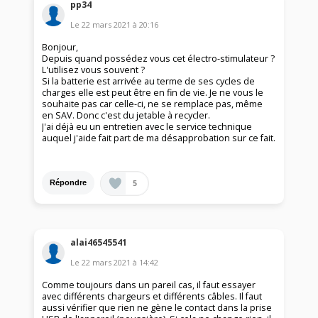
pp34
Le
22 mars 2021
à
20:16
Bonjour,
Depuis quand possédez vous cet électro-stimulateur ?
L'utilisez vous souvent ?
Si la batterie est arrivée au terme de ses cycles de
charges elle est peut être en fin de vie. Je ne vous le
souhaite pas car celle-ci, ne se remplace pas, même
en SAV. Donc c'est du jetable à recycler.
J'ai déjà eu un entretien avec le service technique
auquel j'aide fait part de ma désapprobation sur ce fait.
5
Répondre
alai46545541
Le
22 mars 2021
à
14:42
Comme toujours dans un pareil cas, il faut essayer
avec différents chargeurs et différents câbles. Il faut
aussi vérifier que rien ne gène le contact dans la prise