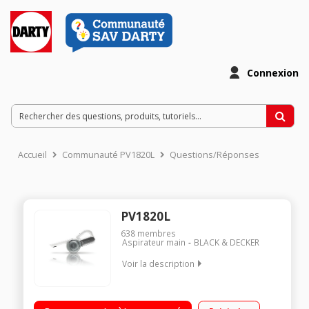
Connexion
Accueil
Communauté PV1820L
Questions/Réponses
PV1820L
638
membres
Aspirateur main
BLACK & DECKER
Voir la description
Puissance 18 V - Autonomie 10 minutes constantes Capacité
440 ml - Nez pivotant à 200° avec 8 positions Action