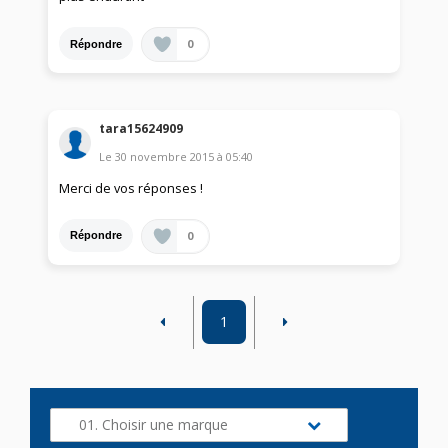
0
Répondre
tara15624909
Le
30 novembre 2015
à
05:40
Merci de vos réponses !
0
Répondre
1
01. Choisir une marque