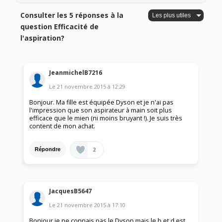
Consulter les 5 réponses à la
question Efficacité de
l'aspiration?
JeanmichelB7216
Le
21 novembre 2015
à
12:29
Bonjour. Ma fille est équipée Dyson et je n'ai pas
l'impression que son aspirateur à main soit plus
efficace que le mien (ni moins bruyant !). Je suis très
content de mon achat.
2
Répondre
JacquesB5647
Le
21 novembre 2015
à
17:10
Bonjour,je ne connais pas le Dyson mais le b et d est