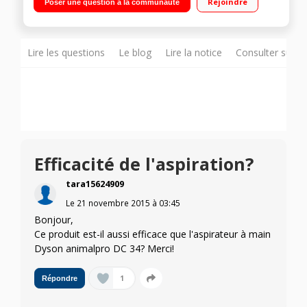
Rejoindre
Poser une question à la communauté
cyclonique - Triple filtration Chargeur économique à poser ou
à fixer sur le mur
Lire les questions
Le blog
Lire la notice
Consulter sur d
Efficacité de l'aspiration?
tara15624909
Le
21 novembre 2015
à
03:45
Bonjour,
Ce produit est-il aussi efficace que l'aspirateur à main
Dyson animalpro DC 34? Merci!
1
Répondre