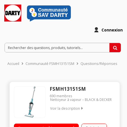
Connexion
Accueil
Communauté FSMH13151SM
Questions/Réponses
FSMH13151SM
690
membres
Nettoyeur à vapeur
BLACK & DECKER
Voir la description
Balai vapeur multifonctions 1300 watts prêt en moins de 15
secondes Gant vapeur en silicone unique pour nettoyer toutes