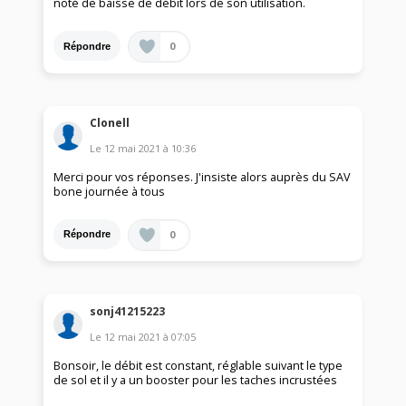
noté de baisse de débit lors de son utilisation.
0
Répondre
Clonell
Le
12 mai 2021
à
10:36
Merci pour vos réponses. J'insiste alors auprès du SAV
bone journée à tous
0
Répondre
sonj41215223
Le
12 mai 2021
à
07:05
Bonsoir, le débit est constant, réglable suivant le type
de sol et il y a un booster pour les taches incrustées