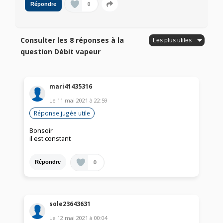
0
Répondre
Consulter les 8 réponses à la
question Débit vapeur
mari41435316
Le
11 mai 2021
à
22:59
Réponse jugée utile
Bonsoir
il est constant
0
Répondre
sole23643631
Le
12 mai 2021
à
00:04