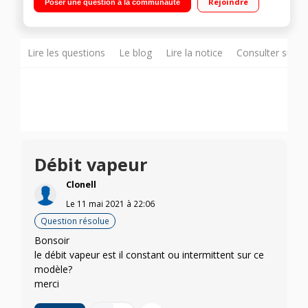
Rejoindre
Poser une question à la communauté
les surfaces de la maison Fonction « Boost vapeur » : puissant
jet de vapeur pour désincruster les tâches Débit de vapeur
variable pour tout type de sol
Lire les questions
Le blog
Lire la notice
Consulter sur d
Débit vapeur
Clonell
Le
11 mai 2021
à
22:06
Question résolue
Bonsoir
le débit vapeur est il constant ou intermittent sur ce
modèle?
merci