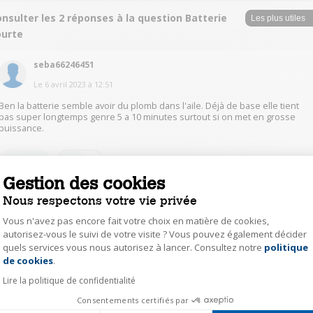
nsulter les 2 réponses à la question Batterie
ourte
seba66246451
Le
6 avril 2023
à
12:51
Ben la batterie semble avoir du plomb dans l'aile. Déjà de base elle tient
pas super longtemps genre 5 a 10 minutes surtout si on met en grosse
puissance.
1
Répondre
Gestion des cookies
Nous respectons votre vie privée
bart56644364
Vous n'avez pas encore fait votre choix en matière de cookies,
Le
6 avril 2023
à
13:28
autorisez-vous le suivi de votre visite ? Vous pouvez également décider
Bonjour, premièrement quand vous le mettez en charge est-ce qu'il y a un
quels services vous nous autorisez à lancer. Consultez notre
politique
Axeptio consent
voyant de charge qui s'allume? Si ce n'est pas le cas c'est peut-être votre
de cookies
.
prise électrique murale qui a disjoncté donc essayez sur une autre prise.
Si de ce côté là tout est bon alors il se peut que la batterie de votre
Lire la politique de confidentialité
aspirateur soit hors service. Cela peut être le cas si vous avez acheté sur le
site Darty cet aspirateur mais à un autre vendeur qui utilise seulement le
Consentements certifiés par
site de Darty et qui parfois malheureusement revend du matériel stocké