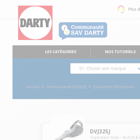
Plus 
LES CATÉGORIES
NOS TUTORIELS
01. Choisir une marque
Accueil
Communauté DVJ325J
Questions/Réponses
DVJ325J
Aspirateur main
BLACK & 