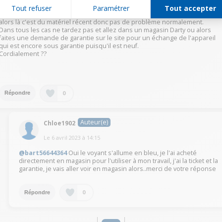
longuement et dont la batterie ne marche plus.
Tout refuser
Paramétrer
Tout accepter
Si vous avez acheté sur le site Darty mais revendeur Darty uniquement
alors là c'est du matériel récent donc pas de problème normalement.
Dans tous les cas ne tardez pas et allez dans un magasin Darty ou alors
faites une demande de garantie sur le site pour un échange de l'appareil
qui est encore sous garantie puisqu'il est neuf.
Cordialement ??
0
Répondre
Auteur(e)
Chloe1902
Le
6 avril 2023
à
14:15
@bart56644364
Oui le voyant s'allume en bleu, je l'ai acheté
directement en magasin pour l'utiliser à mon travail, j'ai la ticket et la
garantie, je vais aller voir en magasin alors..merci de votre réponse
0
Répondre