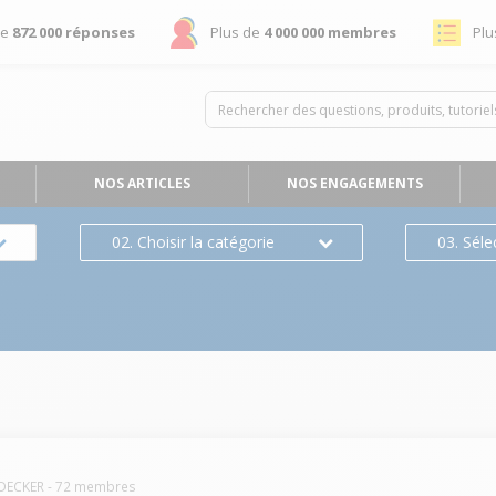
de
872 000 réponses
Plus de
4 000 000 membres
Plu
NOS ARTICLES
NOS ENGAGEMENTS
02. Choisir la catégorie
03. Séle
DECKER
-
72
membres