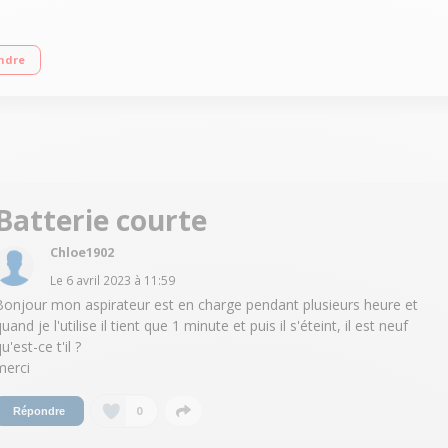
gie cyclonique Autonomie jusqu'à 16 minutes - 2 vitesses Prolongateur intégré 
ndre
Batterie courte
Chloe1902
Le
6 avril 2023
à
11:59
Bonjour mon aspirateur est en charge pendant plusieurs heure et
uand je l'utilise il tient que 1 minute et puis il s'éteint, il est neuf
u'est-ce t'il ?
merci
0
Répondre