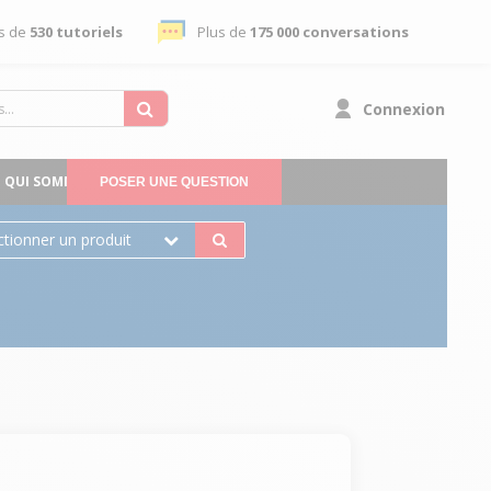
s de
530 tutoriels
Plus de
175 000 conversations
Connexion
QUI SOMMES-NOUS
POSER UNE QUESTION
ctionner un produit