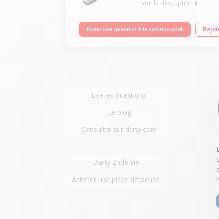
Voir la description
Puissance 10.8 Volts - Batterie Lithium - Technolo
Rejoi
Poser une question à la communauté
500ml - Facile à vider
Lire les questions
Le blog
Consulter sur darty.com
q
Darty 2nde Vie
q
Acheter une pièce détachée