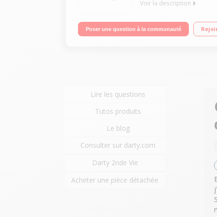
Voir la description
Lecteur CD compatible MP3 - Radio AM / FM Port U
Rejoi
Poser une question à la communauté
Lire les questions
Tutos produits
Le blog
Consulter sur darty.com
Darty 2nde Vie
Acheter une pièce détachée