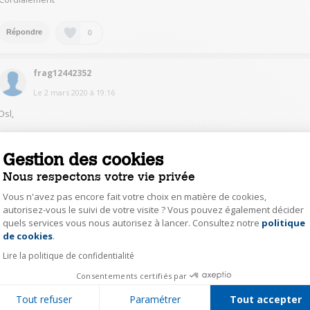
0
Répondre
frag12442352
Le
2 mars 2020
à
19:16
Dsl,
Je ne sais pas
Je n'ai plus cet appareil ainsi la télécommande
Gestion des cookies
Nous respectons votre vie privée
0
Répondre
Vous n'avez pas encore fait votre choix en matière de cookies,
autorisez-vous le suivi de votre visite ? Vous pouvez également décider
frag12442352
quels services vous nous autorisez à lancer. Consultez notre
politique
Axeptio consent
de cookies
.
Le
2 mars 2020
à
19:12
Lire la politique de confidentialité
Désolé car je n'ai plus cet appareil donc je ne peux pas vous répondre
FR DE ROUEN
Consentements certifiés par
Tout refuser
Paramétrer
Tout accepter
0
Répondre