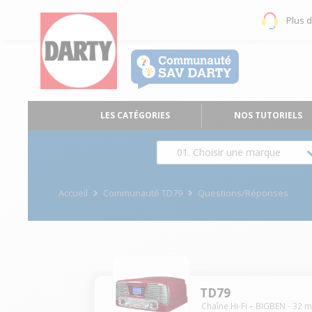
Plus 
LES CATÉGORIES
NOS TUTORIELS
01. Choisir une marque
Accueil
Communauté TD79
Questions/Réponses
TD79
Chaîne Hi-Fi
BIGBEN
-
32
m