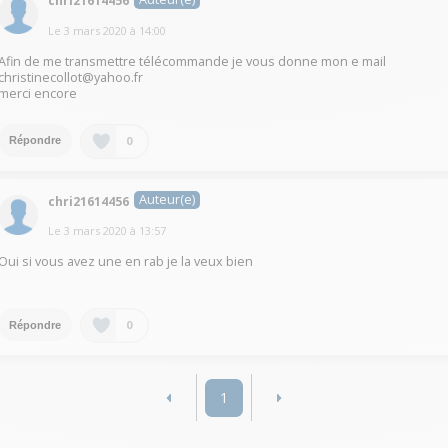
chri21614456
Le
3 mars 2020
à
14:00
Afin de me transmettre télécommande je vous donne mon e mail
christinecollot@yahoo.fr
merci encore
0
Répondre
Auteur(e)
chri21614456
Le
3 mars 2020
à
13:57
Oui si vous avez une en rab je la veux bien
0
Répondre
1