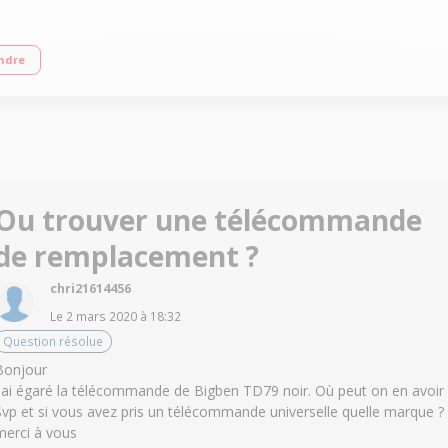
SB - Lecteur de cartes SD/MMC Tourne disques 3 vitesses (33 /45 / 78 tours) E
ndre
Ou trouver une télécommande
de remplacement ?
chri21614456
Le
2 mars 2020
à
18:32
Question résolue
Bonjour
j'ai égaré la télécommande de Bigben TD79 noir. Où peut on en avoir
Svp et si vous avez pris un télécommande universelle quelle marque ?
merci à vous