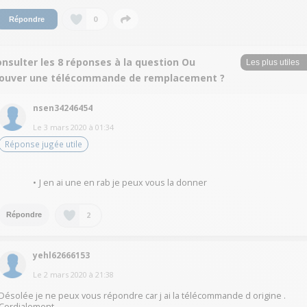
0
Répondre
nsulter les 8 réponses à la question Ou
rouver une télécommande de remplacement ?
nsen34246454
Le
3 mars 2020
à
01:34
Réponse jugée utile
J en ai une en rab je peux vous la donner
2
Répondre
yehl62666153
Le
2 mars 2020
à
21:38
Désolée je ne peux vous répondre car j ai la télécommande d origine .
Cordialement