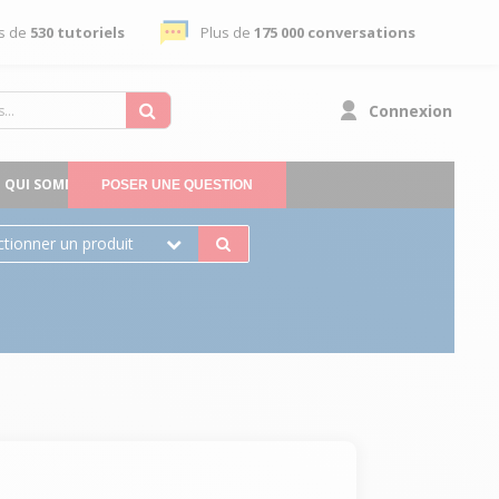
s de
530 tutoriels
Plus de
175 000 conversations
Connexion
QUI SOMMES-NOUS
POSER UNE QUESTION
ctionner un produit