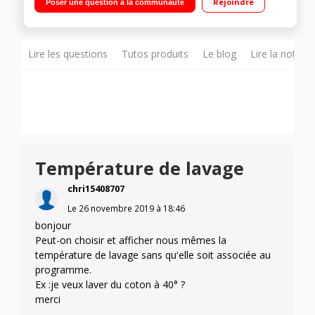
Rejoindre
Poser une question à la communauté
Affichage du temps restant Fonction SteamCure - Autodose -
Tambour Aquawave
Lire les questions
Tutos produits
Le blog
Lire la notice
Température de lavage
chri15408707
Le
26 novembre 2019
à
18:46
bonjour
Peut-on choisir et afficher nous mêmes la
température de lavage sans qu'elle soit associée au
programme.
Ex :je veux laver du coton à 40° ?
merci