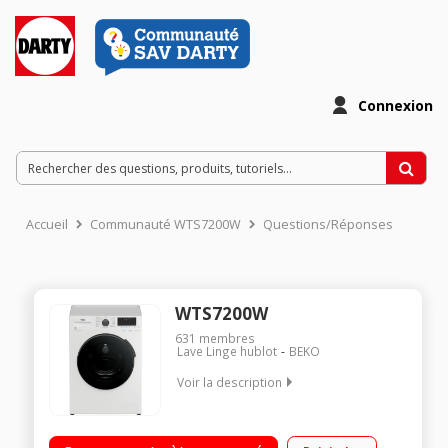
Connexion
Accueil
Communauté WTS7200W
Questions/Réponses
WTS7200W
631
membres
Lave Linge hublot
BEKO
Voir la description
Capacité 7kg (tambour 50 L) - Classe énergétique D Essorage
variable jusqu'à 1200 tours/min - 74dB Départ différé /