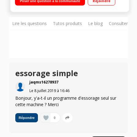
Rejoindre
Poser une question à la communauté
du temps restant) Moteur à induction - Afficheur digital
Lire les questions
Tutos produits
Le blog
Consulter sur
essorage simple
jaqms16278937
Le
8 juillet 2019
à
16:46
Bonjour, y'a-t-il un programme d'essorage seul sur
cette machine ? Merci
0
Répondre