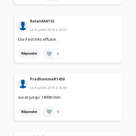
RolandA6132
Le
8 juillet 2019
à
20:01
Oui il est très effcace.
0
Répondre
ProdhommeR1450
Le
8 juillet 2019
à
18:08
oui et jusqu' 1400tr/min
0
Répondre