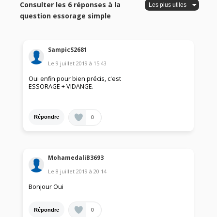
Consulter les 6 réponses à la
question essorage simple
SampicS2681
Le
9 juillet 2019
à
15:43
Oui enfin pour bien précis, c'est
ESSORAGE + VIDANGE.
0
Répondre
MohamedaliB3693
Le
8 juillet 2019
à
20:14
Bonjour Oui
0
Répondre