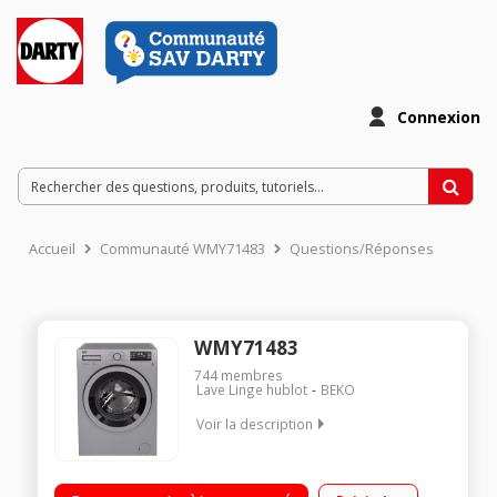
Connexion
Accueil
Communauté WMY71483
Questions/Réponses
WMY71483
744
membres
Lave Linge hublot
BEKO
Voir la description
Capacité 7 kg (tambour 50 L) - Classe A+++ Essorage variable
jusqu'à 1400 tours/min Départ différé jusqu'à 24 h (affichage