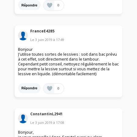
0
Répondre
FranceE4285
Le
3 juin 2019
à
17:49
Bonjour
J'utilise toutes sortes de lessives : soit dans bac prévu
à cet effet, soit directement dans le tambour.
Cependant petit conseil, nettoyez régulièrement le bac
pour mettre la lessive surtout si vous mettez de la
lessive en liquide. (démontable facilement)
0
Répondre
ConstantinL2941
Le
3 juin 2019
à
17:08
Bonjour,