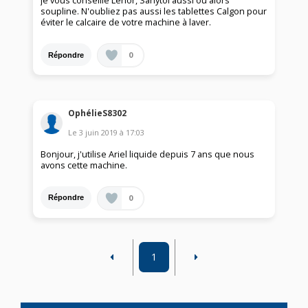
je vous conseille Lénor, Sanytol aussi ou alors
soupline. N'oubliez pas aussi les tablettes Calgon pour
éviter le calcaire de votre machine à laver.
0
Répondre
OphélieS8302
Le
3 juin 2019
à
17:03
Bonjour, j'utilise Ariel liquide depuis 7 ans que nous
avons cette machine.
0
Répondre
1