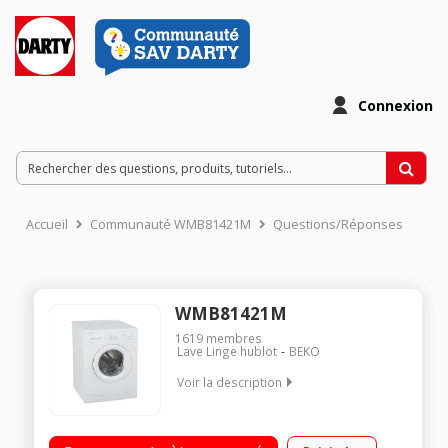
Connexion
Accueil
Communauté WMB81421M
Questions/Réponses
WMB81421M
1619
membres
Lave Linge hublot
BEKO
Voir la description
Capacité 8 Kg (Volume du tambour 55 L) Essorage variable
jusqu'à 1400 tours/min Départ différé 3/6/9 heures A+