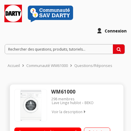
Connexion
Accueil
Communauté WM61000
Questions/Réponses
WM61000
298
membres
Lave Linge hublot
BEKO
Voir la description
Capacité 6 kg (tambour 39 L) - A+ Essorage variable jusqu'à
1000 tr/min Faible profondeur (41.5 cm)