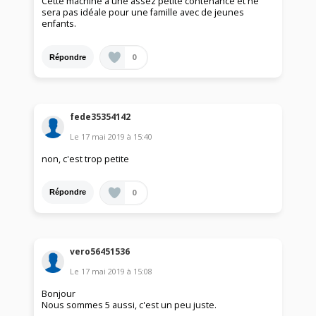
Cette machine a une assez petite contenance et ne
sera pas idéale pour une famille avec de jeunes
enfants.
0
Répondre
fede35354142
Le
17 mai 2019
à
15:40
non, c'est trop petite
0
Répondre
vero56451536
Le
17 mai 2019
à
15:08
Bonjour
Nous sommes 5 aussi, c'est un peu juste.