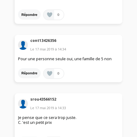
0
Répondre
cont13426356
Le
17 mai 2019
à
14:34
Pour une personne seule oui, une famille de 5 non
0
Répondre
srou43566152
Le
17 mai 2019
à
14:33
Je pense que ce sera trop juste.
C. 'est un petit prix