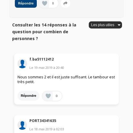
0
Répondre
Consulter les 14 réponses à la
question pour combien de
personnes ?
f.ba51112412
Le
19 mai 2019
à
20:40
Nous sommes 2 et il est juste suffisant. Le tambour est
très petit.
0
Répondre
PORT34341635
Le
18 mai 2019
à
02:03