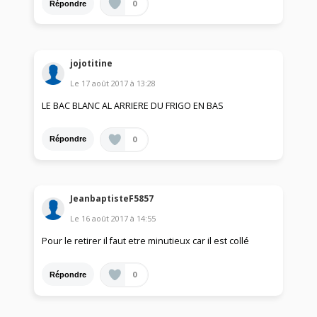
0
Répondre
jojotitine
Le
17 août 2017
à
13:28
LE BAC BLANC AL ARRIERE DU FRIGO EN BAS
0
Répondre
JeanbaptisteF5857
Le
16 août 2017
à
14:55
Pour le retirer il faut etre minutieux car il est collé
0
Répondre