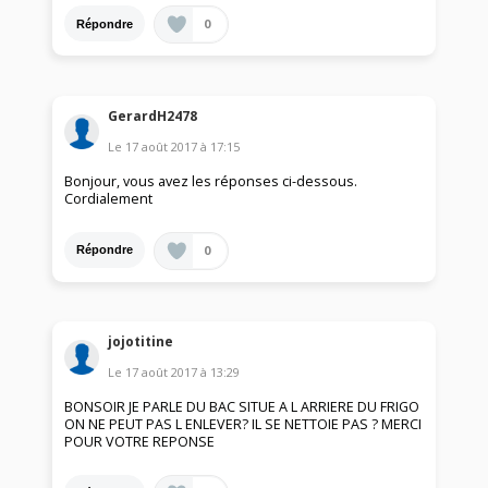
0
Répondre
GerardH2478
Le
17 août 2017
à
17:15
Bonjour, vous avez les réponses ci-dessous.
Cordialement
0
Répondre
jojotitine
Le
17 août 2017
à
13:29
BONSOIR JE PARLE DU BAC SITUE A L ARRIERE DU FRIGO
ON NE PEUT PAS L ENLEVER? IL SE NETTOIE PAS ? MERCI
POUR VOTRE REPONSE