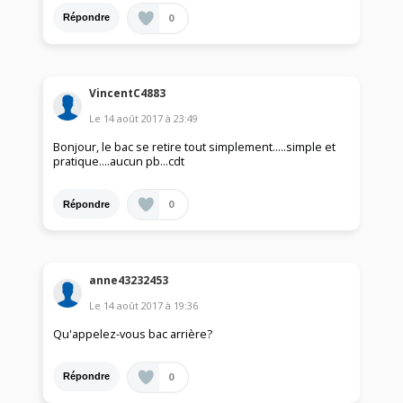
0
Répondre
VincentC4883
Le
14 août 2017
à
23:49
Bonjour, le bac se retire tout simplement.....simple et
pratique....aucun pb...cdt
0
Répondre
anne43232453
Le
14 août 2017
à
19:36
Qu'appelez-vous bac arrière?
0
Répondre