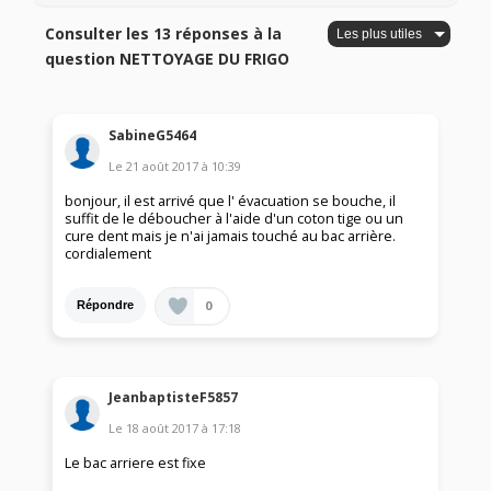
Consulter les 13 réponses à la
question NETTOYAGE DU FRIGO
SabineG5464
Le
21 août 2017
à
10:39
bonjour, il est arrivé que l' évacuation se bouche, il
suffit de le déboucher à l'aide d'un coton tige ou un
cure dent mais je n'ai jamais touché au bac arrière.
cordialement
0
Répondre
JeanbaptisteF5857
Le
18 août 2017
à
17:18
Le bac arriere est fixe