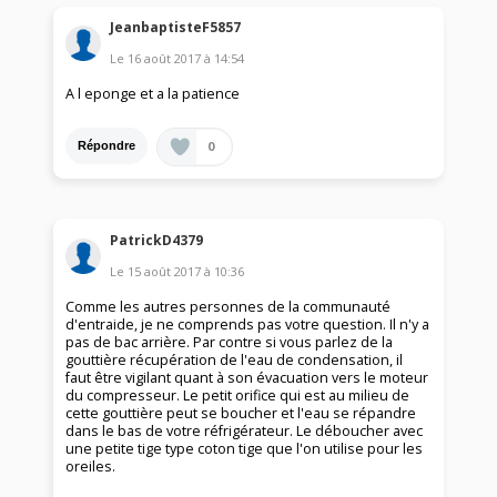
JeanbaptisteF5857
Le
16 août 2017
à
14:54
A l eponge et a la patience
0
Répondre
PatrickD4379
Le
15 août 2017
à
10:36
Comme les autres personnes de la communauté
d'entraide, je ne comprends pas votre question. Il n'y a
pas de bac arrière. Par contre si vous parlez de la
gouttière récupération de l'eau de condensation, il
faut être vigilant quant à son évacuation vers le moteur
du compresseur. Le petit orifice qui est au milieu de
cette gouttière peut se boucher et l'eau se répandre
dans le bas de votre réfrigérateur. Le déboucher avec
une petite tige type coton tige que l'on utilise pour les
oreiles.