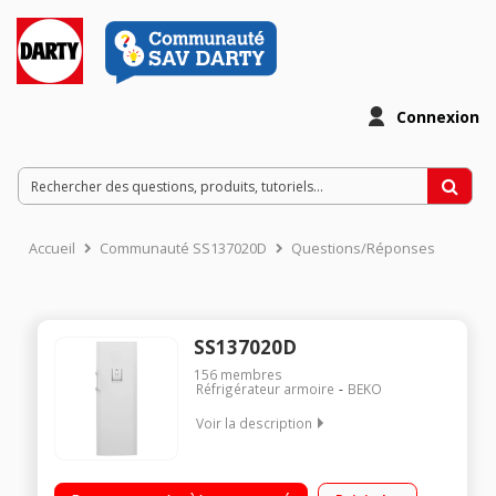
Connexion
Accueil
Communauté SS137020D
Questions/Réponses
SS137020D
156
membres
Réfrigérateur armoire
BEKO
Voir la description
Volume 327 L - Dimensions HxLxP : 171x59,5x60 cm - A+
Réfrigérateur à froid statique 327 L Tout utile (sans