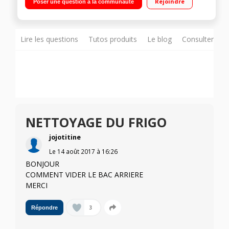
Rejoindre
Poser une question à la communauté
congélateur) Distributeur d'eau - Bac à légumes rotatif
Lire les questions
Tutos produits
Le blog
Consulter sur
NETTOYAGE DU FRIGO
jojotitine
Le
14 août 2017
à
16:26
BONJOUR
COMMENT VIDER LE BAC ARRIERE
MERCI
3
Répondre