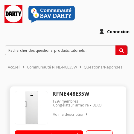
Connexion
Accueil
Communauté RFNE448E35W
Questions/Réponses
RFNE448E35W
1297
membres
Congélateur armoire
BEKO
Voir la description
Volume 404L - Classe E - 38dB Froid ventilé Autonomie 20h -
Puissance de congélation 19kg/24h Technologie Freezer