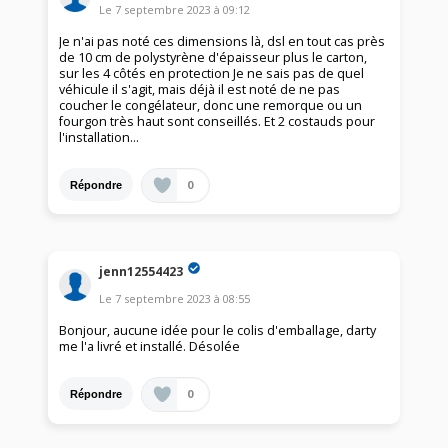
Le
7 septembre 2023
à
09:12
Je n'ai pas noté ces dimensions là, dsl en tout cas près
de 10 cm de polystyrène d'épaisseur plus le carton,
sur les 4 côtés en protection Je ne sais pas de quel
véhicule il s'agit, mais déjà il est noté de ne pas
coucher le congélateur, donc une remorque ou un
fourgon très haut sont conseillés. Et 2 costauds pour
l'installation...
0
Répondre
jenn12554423
Le
7 septembre 2023
à
08:55
Bonjour, aucune idée pour le colis d'emballage, darty
me l'a livré et installé. Désolée
0
Répondre