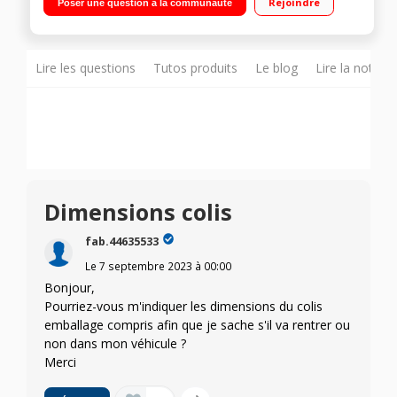
Rejoindre
Poser une question à la communauté
Guard «compatibilité -15°C : idéal pièces non chauffées »
Lire les questions
Tutos produits
Le blog
Lire la notice
Dimensions colis
fab.44635533
Le
7 septembre 2023
à
00:00
Bonjour,
Pourriez-vous m'indiquer les dimensions du colis
emballage compris afin que je sache s'il va rentrer ou
non dans mon véhicule ?
Merci