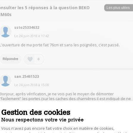
nsulter les 5 réponses à la question BEKO
EM60s
ssto25334632
Le
24 juin 2018
à
17:42
L'ouverture de ma porte fait 76cm et sans les poignées, c'est passé.
0
Répondre
san.25461523
Le
24 juin 2018
à
15:08
Bonjour, après vérification, je ne vois pas le moyen de démonter
"facilement" les portes (sur les caches des charnières il est indiqué de ne
pas les démonter pour un risque d'éléctrocution) ni les poignées
ÿ
. Cela
risque d'être très juste, d' autan qu'il est très lourd (125kg). Les livreurs ont
Gestion des cookies
préférés le faire passer par une porte fenêtre double après l'avoir déballé
du carton, plutot que d'essayer de passer par la porte d'entré (standard)
Nous respectons votre vie privée
qu'ils jugeaient trop limite même sans le carton. Maintenant les
constructeurs d' éléctromenager construisent leur équipement avec le
Vous n'avez pas encore fait votre choix en matière de cookies,
souci de les rentrer par les portes d'entrées ; donc probablenment que