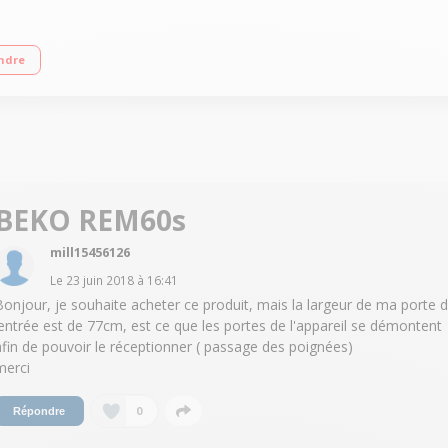
sse F - 35dB Réfrigérateur 387L Congélateur Froid ventilé 152L Freezer Guard
ndre
BEKO REM60s
mill15456126
Le
23 juin 2018
à
16:41
Bonjour, je souhaite acheter ce produit, mais la largeur de ma porte d
'entrée est de 77cm, est ce que les portes de l'appareil se démontent
afin de pouvoir le réceptionner ( passage des poignées)
merci
0
Répondre