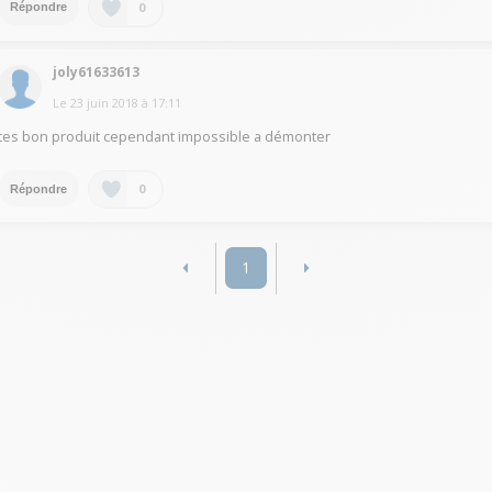
0
Répondre
joly61633613
Le
23 juin 2018
à
17:11
tes bon produit cependant impossible a démonter
0
Répondre
1