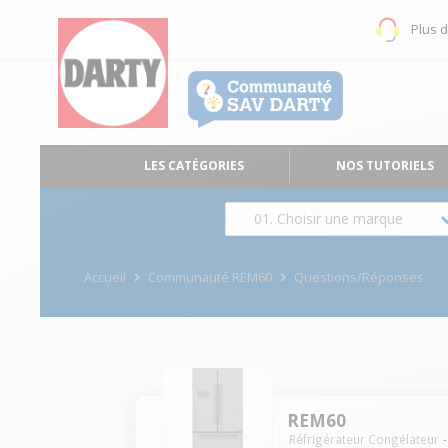
Plus 
LES CATÉGORIES
NOS TUTORIELS
01. Choisir une marque
Accueil
Communauté REM60
Questions/Réponses
REM60
Réfrigérateur Congélateur