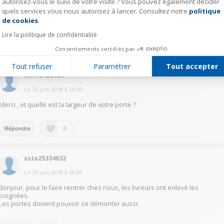
autorisez-vous le suivi de votre visite ? Vous pouvez également décider
sans carton et avec beaucoup de patience et de précaution...
quels services vous nous autorisez à lancer. Consultez notre
politique
Axeptio consent
En espérant avoir été utile.
de cookies
.
Lire la politique de confidentialité
0
Répondre
Consentements certifiés par
Tout refuser
Paramétrer
Tout accepter
mill15456126
Le
23 juin 2018
à
19:00
Merci , et quelle est la largeur de votre porte ?
0
Répondre
ssto25334632
Le
23 juin 2018
à
18:09
Bonjour, pour le faire rentrer chez nous, les livreurs ont enlevé les
poignées.
Les portes doivent pouvoir se démonter aussi.