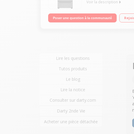
Voir la description
Volume 539L - Dimensions 182.5x84.0x74.5 cm - Cla
Rejoi
Poser une question à la communauté
Lire les questions
Tutos produits
Le blog
Lire la notice
Consulter sur darty.com
Darty 2nde Vie
Acheter une pièce détachée