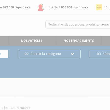
de
872 000 réponses
Plus de
4 000 000 membres
Plu
NOS ARTICLES
NOS ENGAGEMENTS
02. Choisir la catégorie
03. Séle
BEKO
-
851
membres