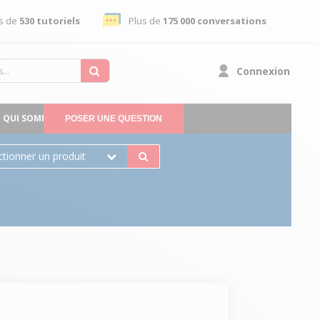
s de
530 tutoriels
Plus de
175 000 conversations
Connexion
QUI SOMMES-NOUS
POSER UNE QUESTION
ctionner un produit