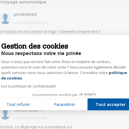
ettoyage automatique
phil46425423
Le
9 avril 2023
à
21:57
Je n'ai pas encore acheté ce frigo ! Comment comprendre ?
Gestion des cookies
1
Répondre
Nous respectons votre vie privée
Vous n'avez pas encore fait votre choix en matière de cookies,
urka62162544
autorisez-vous le suivi de votre visite ? Vous pouvez également décider
Le
12 avril 2023
à
12:32
quels services vous nous autorisez à lancer. Consultez notre
politique
Axeptio consent
de cookies
.
Non c'est à vous de nettoyer et de dégivrer le frigo et congélateur
Lire la politique de confidentialité
0
Répondre
Consentements certifiés par
Tout refuser
Paramétrer
Tout accepter
sauv22163525
Le
9 avril 2023
à
15:35
Bonjour. Le dégivrage est automatique oui