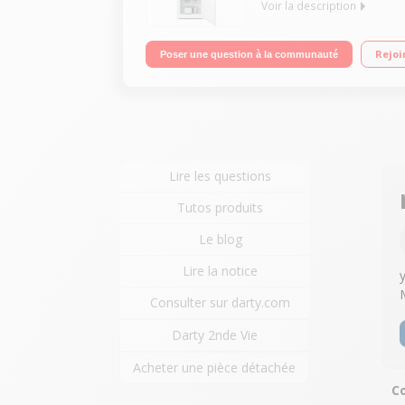
Voir la description
Volume 262L - Dimensions 170.8x54.0x57.4 cm - Cl
Rejoi
Poser une question à la communauté
Lire les questions
Tutos produits
Le blog
Lire la notice
Consulter sur darty.com
Darty 2nde Vie
Acheter une pièce détachée
Co