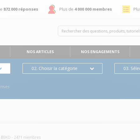
de
872 000 réponses
Plus de
4 000 000 membres
Plu
NOS ARTICLES
NOS ENGAGEMENTS
02. Choisir la catégorie
03. Séle
onses
BEKO
-
2471
membres