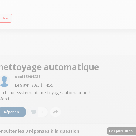
asse F - 38dB Réfrigérateur à Froid statique 175L Congélateur à Froid statiq
ndre
nettoyage automatique
soul15904235
Le
9 avril 2023
à
14:55
y a t il un système de nettoyage automatique ?
Merci
0
Répondre
nsulter les 3 réponses à la question