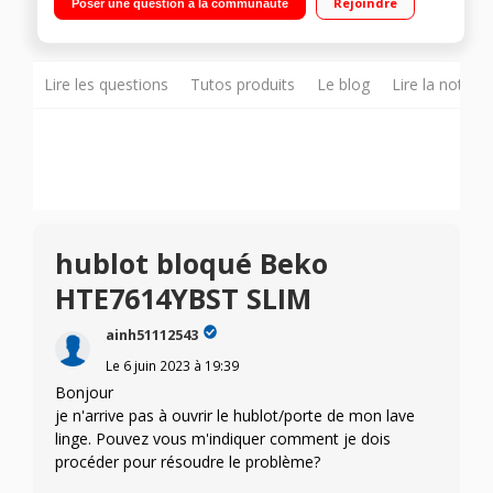
Rejoindre
Poser une question à la communauté
différé / Affichage du temps restant Séchage condensation
par eau - Programmes enchaînés 4+4 kg - Option SteamCure -
Faible profondeur (45 cm)
Lire les questions
Tutos produits
Le blog
Lire la notice
hublot bloqué Beko
HTE7614YBST SLIM
ainh51112543
Le
6 juin 2023
à
19:39
Bonjour
je n'arrive pas à ouvrir le hublot/porte de mon lave
linge. Pouvez vous m'indiquer comment je dois
procéder pour résoudre le problème?