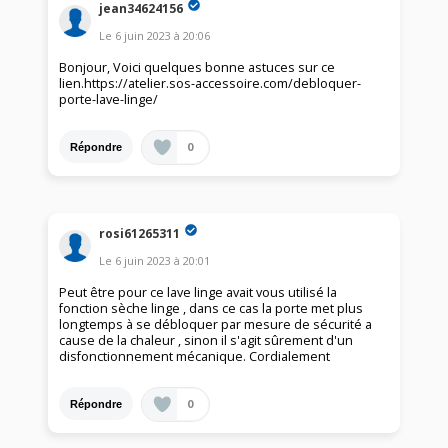
jean34624156
Le
6 juin 2023
à
20:06
Bonjour, Voici quelques bonne astuces sur ce
lien.https://atelier.sos-accessoire.com/debloquer-
porte-lave-linge/
0
Répondre
rosi61265311
Le
6 juin 2023
à
20:01
Peut être pour ce lave linge avait vous utilisé la
fonction sèche linge , dans ce cas la porte met plus
longtemps à se débloquer par mesure de sécurité a
cause de la chaleur , sinon il s'agit sûrement d'un
disfonctionnement mécanique. Cordialement
0
Répondre