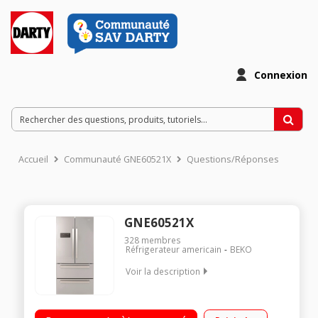
Connexion
Accueil
Communauté GNE60521X
Questions/Réponses
GNE60521X
328
membres
Réfrigerateur americain
BEKO
Voir la description
Volume 539 L - Dimensions HxLxP : 182.5x84x74.5 cm - A+
Réfrigérateur à froid ventilé 387 L Congélateur à froid ventilé