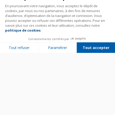
En poursuivant votre navigation, vous acceptez le dépôt de
cookies, par nous ou nos partenaires, à des fins de mesures
d’audience, d’optimisation de la navigation et connexion. Vous
pouvez accepter ou refuser ces différentes opérations. Pour en
savoir plus sur ces cookies et leur utilisation, consultez notre
politique de cookies
.
Consentements certifiés par
Tout refuser
Paramétrer
Tout accepter
Plateforme de Gestion du Consentement : Personnalisez vos Options
Axeptio consent
Notre plateforme vous permet d'adapter et de gérer vos paramètres de 