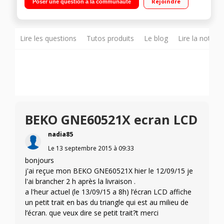
Rejoindre
Poser une question à la communauté
152 L Eclairage LED
Lire les questions
Tutos produits
Le blog
Lire la notice
BEKO GNE60521X ecran LCD
nadia85
Le
13 septembre 2015
à
09:33
bonjours
j'ai reçue mon BEKO GNE60521X hier le 12/09/15 je
l'ai brancher 2 h après la livraison .
a l'heur actuel (le 13/09/15 a 8h) l’écran LCD affiche
un petit trait en bas du triangle qui est au milieu de
l’écran. que veux dire se petit trait?t merci