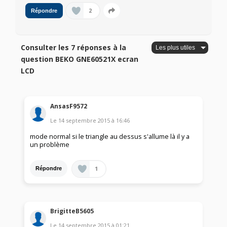
2
Répondre
Consulter les 7 réponses à la
question BEKO GNE60521X ecran
LCD
AnsasF9572
Le
14 septembre 2015
à
16:46
mode normal si le triangle au dessus s'allume là il y a
un problème
1
Répondre
BrigitteB5605
Le
14 septembre 2015
à
01:21