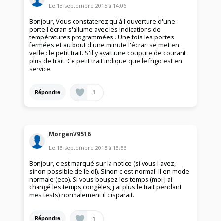
Le
13 septembre 2015
à
14:06
Bonjour, Vous constaterez qu'à l'ouverture d'une
porte l'écran s'allume avec les indications de
températures programmées . Une fois les portes
fermées et au bout d'une minute l'écran se met en
veille : le petit trait. S'il y avait une coupure de courant :
plus de trait. Ce petit trait indique que le frigo est en
service.
1
Répondre
MorganV9516
Le
13 septembre 2015
à
13:56
Bonjour, c est marqué sur la notice (si vous l avez,
sinon possible de le dl). Sinon c est normal. Il en mode
normale (eco). Si vous bougez les temps (moi j ai
changé les temps congèles, j ai plus le trait pendant
mes tests) normalement il disparait.
1
Répondre