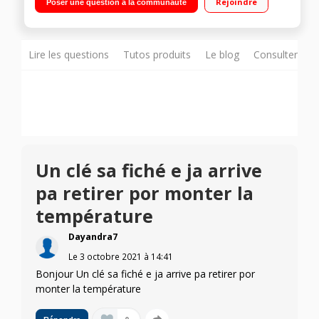
Rejoindre
Poser une question à la communauté
froid ventilé 154 L / Distributeur eau et glaÃ§ons - Portes en
inox anti-traces
Lire les questions
Tutos produits
Le blog
Consulter sur
Un clé sa fiché e ja arrive
pa retirer por monter la
température
Dayandra7
Le
3 octobre 2021
à
14:41
Bonjour Un clé sa fiché e ja arrive pa retirer por
monter la température