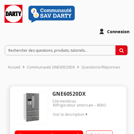
Connexion
Accueil
Communauté GNE60520DX
Questions/Réponses
GNE60520DX
536
membres
Réfrigerateur americain
BEKO
Voir la description
Volume 549 L - Dimensions HxLxP : 182,5x84x74,5 cm - A+ /
Réfrigérateur à froid ventilé 395 L / Congélateur double tiroir à