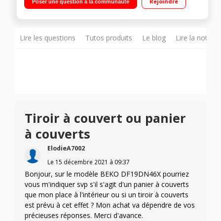
Rejoindre
Poser une question à la communauté
Départ Différé 3-6-9 heures Technologie Selfdry - Programme
Quick & Shine - Panier réglable en hauteur
Lire les questions
Tutos produits
Le blog
Lire la notice
Tiroir à couvert ou panier
à couverts
ElodieA7002
Le
15 décembre 2021
à
09:37
Bonjour, sur le modèle BEKO DF19DN46X pourriez
vous m'indiquer svp s'il s'agit d'un panier à couverts
que mon place à l'intérieur ou si un tiroir à couverts
est prévu à cet effet ? Mon achat va dépendre de vos
précieuses réponses. Merci d'avance.