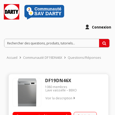
Connexion
Accueil
Communauté DF19DN46X
Questions/Réponses
DF19DN46X
1080
membres
Lave vaisselle
BEKO
Voir la description
Largeur 60 cm (14 couverts) - 46dB (classe sonore C)
Consommation d'eau 11.5 L/cycle - Classe énergétique E