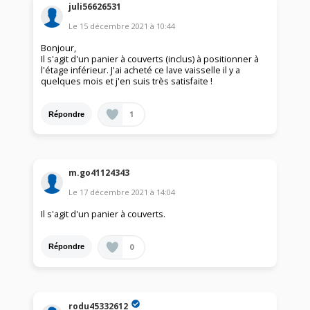
juli56626531
Le
15 décembre 2021
à
10:44
Bonjour,
Il s'agit d'un panier à couverts (inclus) à positionner à
l'étage inférieur. J'ai acheté ce lave vaisselle il y a
quelques mois et j'en suis très satisfaite !
1
Répondre
m.go41124343
Le
17 décembre 2021
à
14:04
Il s'agit d'un panier à couverts.
0
Répondre
rodu45332612