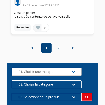
Le
15 décembre 2021
à
16:25
C est un panier
Je suis très contente de ce lave-vaisselle
0
Répondre
1
2
01. Choisir une marque
02. Choisir la catégorie
03. Sélectionner un produit