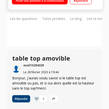
Rejoindre
Poser une question à la communauté
AutoDose - Panier réglable en hauteur
Lire les questions
Tutos produits
Le blog
Lire la notice
table top amovible
moil15294329
Le
28 février 2023
à
19:44
Bonjour, j'aurais voulu savoir si le table top est
amovible ou pas, et si oui alors quelle est la hauteur
sans le top svp?merci
0
Répondre