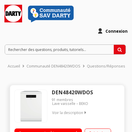
Connexion
Accueil
Communauté DEN48420WDOS
Questions/Réponses
DEN48420WDOS
91
membres
Lave vaisselle
BEKO
Voir la description
Largeur 60 cm (14 couverts) - 46 dB Consommation d'eau 9.5
L/cycle - Classe A++ Départ Différé de 30 min à 24 heures