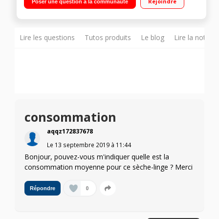
Rejoindre
Poser une question à la communauté
chaleur A++
Lire les questions
Tutos produits
Le blog
Lire la notice
consommation
aqqz172837678
Le
13 septembre 2019
à
11:44
Bonjour, pouvez-vous m'indiquer quelle est la
consommation moyenne pour ce sèche-linge ? Merci
0
Répondre