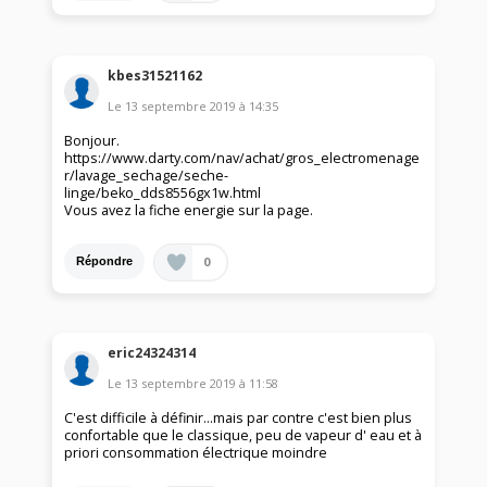
kbes31521162
Le
13 septembre 2019
à
14:35
Bonjour.
https://www.darty.com/nav/achat/gros_electromenage
r/lavage_sechage/seche-
linge/beko_dds8556gx1w.html
Vous avez la fiche energie sur la page.
0
Répondre
eric24324314
Le
13 septembre 2019
à
11:58
C'est difficile à définir...mais par contre c'est bien plus
confortable que le classique, peu de vapeur d' eau et à
priori consommation électrique moindre