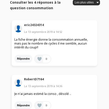
Consulter les 4 réponses à la
question consommation
eric24324314
Le
13 septembre 2019
à
14:52
La fiche énergie donne la consommation annuelle,
mais pas le nombre de cycles il me semble, aucun
intérêt du coup!!
0
Répondre
RobertD7164
Le
13 septembre 2019
à
14:36
Je n'ai jamais estimé la conso , désolé ..
0
Répondre