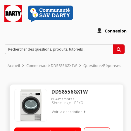
Connexion
Accueil
Communauté DDS8556GX1W
Questions/Réponses
DDS8556GX1W
604
membres
Sèche linge
BEKO
Voir la description
Capacité 8 kg - Sensor Séchage par sonde (arrêt automatique)
Départ différé 24 h / Affichage du temps restant Pompe à