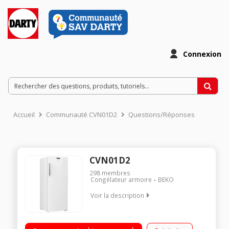
Connexion
Accueil
Communauté CVN01D2
Questions/Réponses
CVN01D2
298
membres
Congélateur armoire
BEKO
Voir la description
Volume 214 L - Dimensions HxLxP : 151.8x59.5x65 cm - A+
Froid ventilé - Autonomie de 18 heures Contrôle électronique