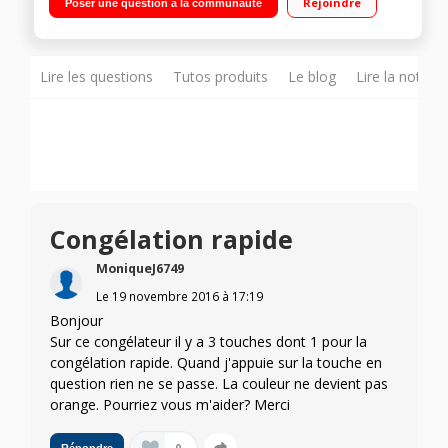
Rejoindre
Poser une question à la communauté
en façade Idéal pièces non chauffées - Joint antibactérien
Lire les questions
Tutos produits
Le blog
Lire la notice
Congélation rapide
MoniqueJ6749
Le
19 novembre 2016
à
17:19
Bonjour
Sur ce congélateur il y a 3 touches dont 1 pour la
congélation rapide. Quand j'appuie sur la touche en
question rien ne se passe. La couleur ne devient pas
orange. Pourriez vous m'aider? Merci