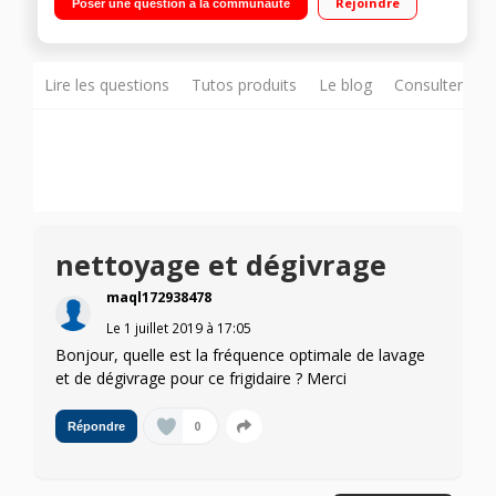
Rejoindre
Poser une question à la communauté
statique 87 L Joints de porte antibactériens
Lire les questions
Tutos produits
Le blog
Consulter sur
nettoyage et dégivrage
maql172938478
Le
1 juillet 2019
à
17:05
Bonjour, quelle est la fréquence optimale de lavage
et de dégivrage pour ce frigidaire ? Merci
0
Répondre