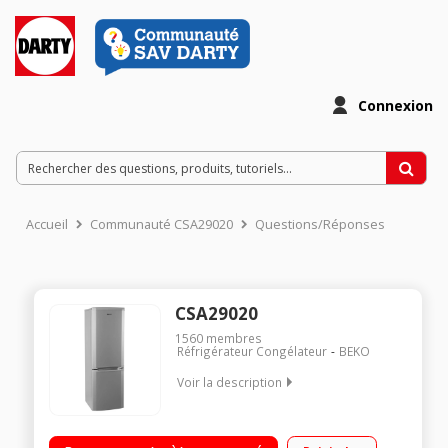
Connexion
Accueil
Communauté CSA29020
Questions/Réponses
CSA29020
1560
membres
Réfrigérateur Congélateur
BEKO
Voir la description
Volume 262 L - Dimensions HxLxP : 171x54x60 cm - A+
Réfrigérateur à froid statique 175 L Congélateur à froid