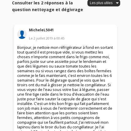
Consulter les 2 réponses à la
question nettoyage et dégivrage
MicheleL5041
Le
2 juillet 2019
à
00:45
Bonjour, je nettoie mon réfrigérateur à fond en sortant
tout quand il est presque vide, si vous mettez les
choses n'importe comment dans le frigo comme moi,
parfois juste sur une assiette pour le lendemain et
que des légumes ou sauce tomate toutes les
semaines ou si vous rangez dans des boîtes fermées
comme je le fais maintenant, c'est environ toutes les 6
semaines. Pour le dégivrage quand je vois que les
tiroirs ont du mal à glisser je nettoie le congélateur. Si
vous voyez de l'eau sous votre bac à légume, passer
une fine tige raide dans le trou d'évacuation de l'eau
juste pour faire sauter la capsule de glace qui s'est
installée. C'est un très bon frigo qui fait parfaitement
son job mais à vous de l'entretenir correctement et de
faire bien attention que les portes soient bien
fermées, attention à vos petits compagnons de
compagnie qui se faufilent partout. J'ai retrouvé mon
lapinou dans le tiroir du bas du congélateur. Je l'ai