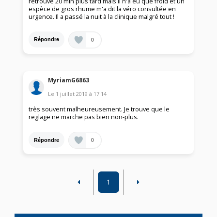
retrouvé 20 min plus tard mais il n'a eu que froid et un
espèce de gros rhume m'a dit la véro consultée en
urgence. Il a passé la nuit à la clinique malgré tout !
0
Répondre
MyriamG6863
Le
1 juillet 2019
à
17:14
très souvent malheureusement. Je trouve que le
reglage ne marche pas bien non-plus.
0
Répondre
1