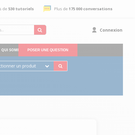
s de
530 tutoriels
Plus de
175 000 conversations
Connexion
QUI SOMMES-NOUS
POSER UNE QUESTION
ctionner un produit