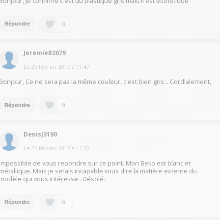
Bonjour, je confirme c'est du plastique gris mais il est esthétique
0
Répondre
JeremieB2079
Le
25 février 2017
à
11:47
Bonjour, Ce ne sera pas la même couleur, c'est bien gris… Cordialement,
0
Répondre
DenisJ3190
Le
25 février 2017
à
11:32
Impossible de vous repondre sur ce point. Mon Beko est blanc et
métallique. Mais je serais incapable vous dire la matière externe du
modèle qui vous intéresse . Désolé.
0
Répondre