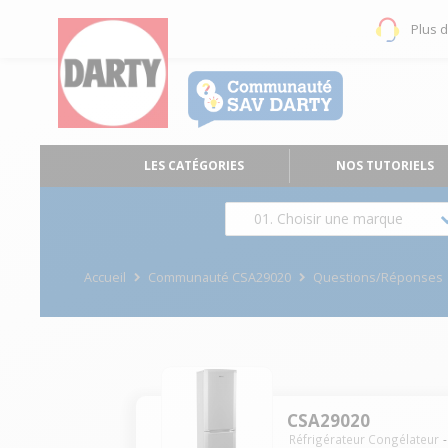
Plus 
LES CATÉGORIES
NOS TUTORIELS
01. Choisir une marque
Accueil
Communauté CSA29020
Questions/Réponses
CSA29020
Réfrigérateur Congélateur