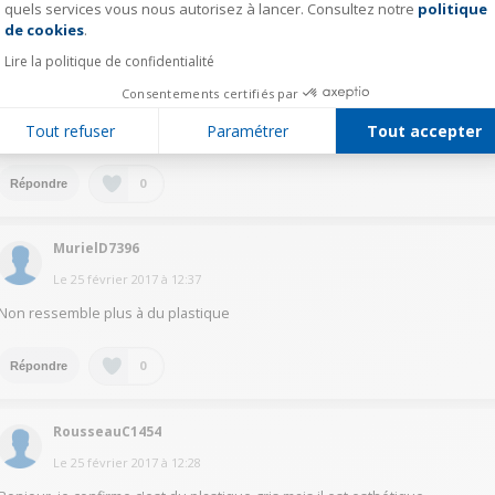
quels services vous nous autorisez à lancer. Consultez notre
politique
Axeptio consent
de cookies
.
ouar25144453
Lire la politique de confidentialité
Le
25 février 2017
à
13:33
Consentements certifiés par
Bonjour, non il est de couleur gris mais ne fait pas acier inoxydable comme
Tout refuser
Paramétrer
Tout accepter
votre lave vaisselle
0
Répondre
MurielD7396
Le
25 février 2017
à
12:37
Non ressemble plus à du plastique
0
Répondre
RousseauC1454
Le
25 février 2017
à
12:28