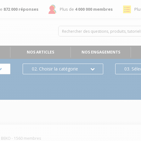
de
872 000 réponses
Plus de
4 000 000 membres
Plu
NOS ARTICLES
NOS ENGAGEMENTS
02. Choisir la catégorie
03. Séle
BEKO
-
1560
membres