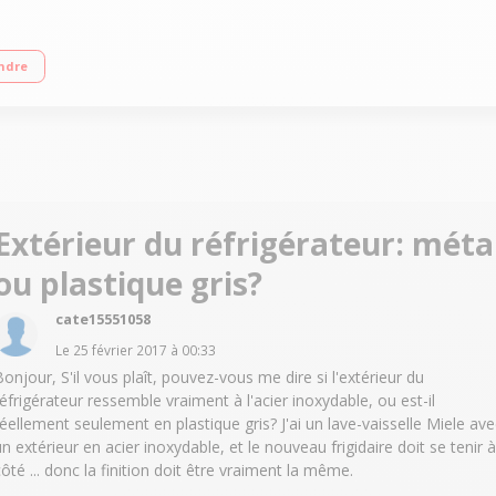
+ Réfrigérateur à froid statique 175 L Congélateur à froid statique 87 L Joint
ndre
Extérieur du réfrigérateur: méta
ou plastique gris?
cate15551058
Le
25 février 2017
à
00:33
Bonjour, S'il vous plaît, pouvez-vous me dire si l'extérieur du
réfrigérateur ressemble vraiment à l'acier inoxydable, ou est-il
réellement seulement en plastique gris? J'ai un lave-vaisselle Miele ave
un extérieur en acier inoxydable, et le nouveau frigidaire doit se tenir à
côté ... donc la finition doit être vraiment la même.