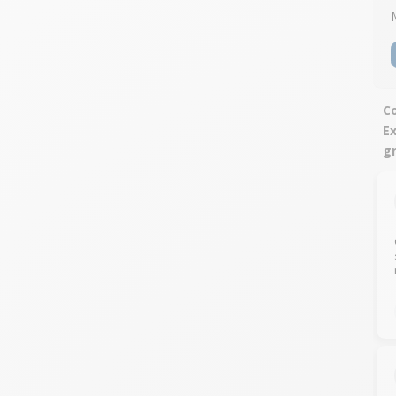
Co
Ex
gr