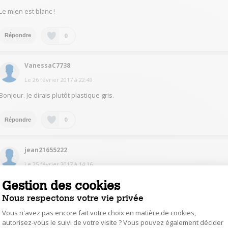
Le mien est blanc !
0
Répondre
VanessaC7738
Le
26 février 2017
à
22:49
Bonjour. Je dirais plutôt plastique gris.
0
Répondre
jean21655222
Le
25 février 2017
à
14:16
les portes sont grises MATES, seules les poignées sont plus brillantes;
Gestion des cookies
pour nous exactement de la couleur de notre cuisinière, mais pas de celle
des pieds de nos chaises "inox" (brillantes) ...
Nous respectons votre vie privée
Vous n'avez pas encore fait votre choix en matière de cookies,
0
Répondre
autorisez-vous le suivi de votre visite ? Vous pouvez également décider