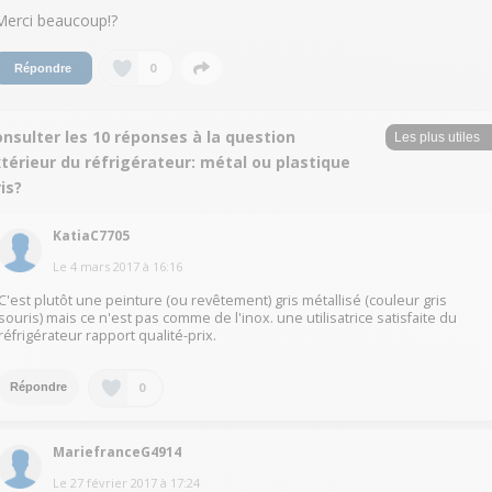
Merci beaucoup!?
0
Répondre
nsulter les 10 réponses à la question
térieur du réfrigérateur: métal ou plastique
is?
KatiaC7705
Le
4 mars 2017
à
16:16
C'est plutôt une peinture (ou revêtement) gris métallisé (couleur gris
souris) mais ce n'est pas comme de l'inox. une utilisatrice satisfaite du
réfrigérateur rapport qualité-prix.
0
Répondre
MariefranceG4914
Le
27 février 2017
à
17:24