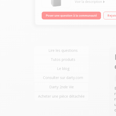
Voir la description
Volume 262 L - Dimensions HxLxP : 171x54x60 cm - A
Rejoi
Poser une question à la communauté
Lire les questions
Tutos produits
Le blog
Consulter sur darty.com
Darty 2nde Vie
Acheter une pièce détachée