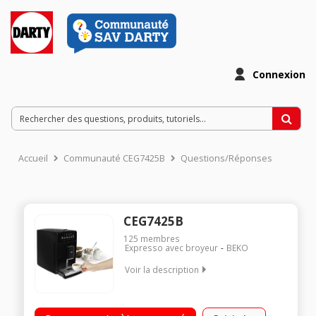
Connexion
Accueil
Communauté CEG7425B
Questions/Réponses
CEG7425B
125
membres
Expresso avec broyeur
BEKO
Voir la description
Machine à café à grains et moulu + Pression 15 bars 2 recettes
café + 2 recettes lactées : Cappuccino et Latte Macchiato