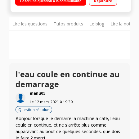
Rejoindre
Poser une question à la communauté
Touches rétro éclairées Réservoir amovible 1,4L + Mousseur à
lait intégré
Lire les questions
Tutos produits
Le blog
Lire la notice
l'eau coule en continue au
demarrage
manu05
Le
12 mars 2021
à
19:39
Question résolue
Bonjour lorsque je démarre la machine à café, l'eau
coule en continue, et ne s'arrête plus comme
auparavant au bout de quelques secondes. que dois
je faire ? merci