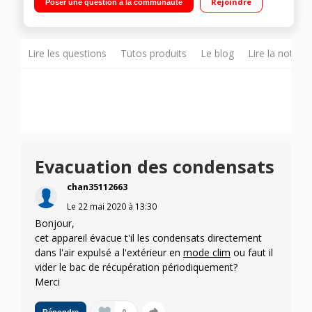
Rejoindre
Poser une question à la communauté
64 dB(A) Programmateur
Lire les questions
Tutos produits
Le blog
Lire la notice
Evacuation des condensats
chan35112663
Le
22 mai 2020
à
13:30
Bonjour,
cet appareil évacue t'il les condensats directement
dans l'air expulsé a l'extérieur en
mode clim
ou faut il
vider le bac de récupération périodiquement?
Merci