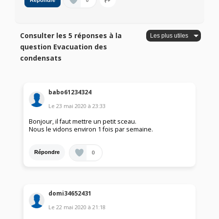
0
Répondre
Consulter les 5 réponses à la
question Evacuation des
condensats
babo61234324
Le
23 mai 2020
à
23:33
Bonjour, il faut mettre un petit sceau.
Nous le vidons environ 1 fois par semaine.
0
Répondre
domi34652431
Le
22 mai 2020
à
21:18