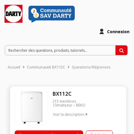
Connexion
Accueil
Communauté BX112C
Questions/Réponses
BX112C
215
membres
Climatiseur
BEKO
Voir la description
Puissance frigorifique : 3400 Watts - 12 000 BTU
Télécommande - Préfiltres lavable Mode nuit - Niveau sonore