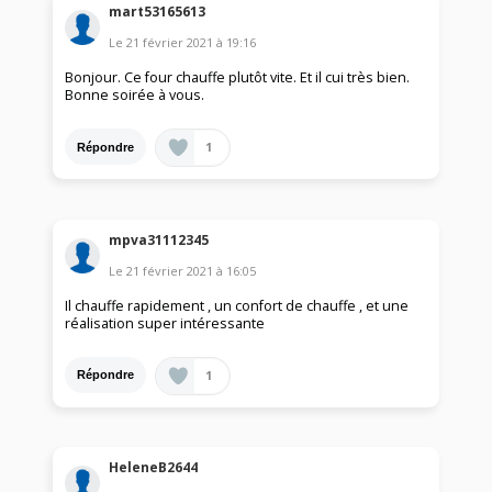
mart53165613
Le
21 février 2021
à
19:16
Bonjour. Ce four chauffe plutôt vite. Et il cui très bien.
Bonne soirée à vous.
1
Répondre
mpva31112345
Le
21 février 2021
à
16:05
Il chauffe rapidement , un confort de chauffe , et une
réalisation super intéressante
1
Répondre
HeleneB2644