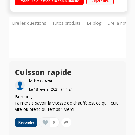
Rejoindre
Poser une question à la communauté
ProChef
Lire les questions
Tutos produits
Le blog
Lire la notice
Cuisson rapide
lail15709794
Le
18 février 2021
à
14:24
Bonjour,
J'aimerais savoir la vitesse de chauffe,est ce qu il cuit
vite ou prend du temps? Merci
0
Répondre