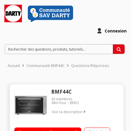
Connexion
Accueil
Communauté BMF44C
Questions/Réponses
BMF44C
43
membres
Mini four
BEKO
Voir la description
Capacité 44 litres - Puissance 2400 Watts Multifonction - 7
fonctions Thermostat réglable jusqu'à 180°C Technologie