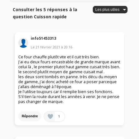
Consulter les 5 réponses à la
question Cuisson rapide
info51453313
Le
21 février 2021
à
20:16
Ce four chauffe plutôt vite et il cuit très bien.
J'ai eu deux fours encastrable de grande marque avant
celui là , le premier plutot haut gamme cuisait très bien.
le second plutôt moyen de gamme cuisait mal .
les deux sont tombés en panne. très décu du moyen
de gamme, j'ai donc acheté ce four a poser parceque
j'allais déménagé à l'époque.
Je l'utilise toujours car il remplie bien ses fonctions.
S'il tien la route durant les années à venir. Je ne pense
pas changer de marque.
1
Répondre