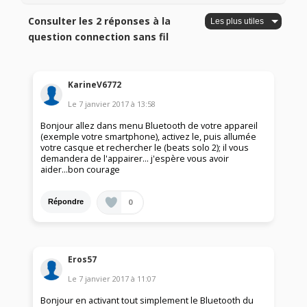
Consulter les 2 réponses à la
question connection sans fil
KarineV6772
Le
7 janvier 2017
à
13:58
Bonjour allez dans menu Bluetooth de votre appareil
(exemple votre smartphone), activez le, puis allumée
votre casque et rechercher le (beats solo 2); il vous
demandera de l'appairer... j'espère vous avoir
aider...bon courage
0
Répondre
Eros57
Le
7 janvier 2017
à
11:07
Bonjour en activant tout simplement le Bluetooth du