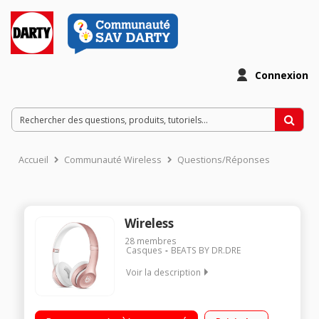
Connexion
Accueil
Communauté Wireless
Questions/Réponses
Wireless
28
membres
Casques
BEATS BY DR.DRE
Voir la description
Casque arceau supra aural Bluetooth Arceau pliable
Microphone intégré Batterie rechargeable - autonomie 12