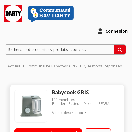
Connexion
Accueil
Communauté Babycook GRIS
Questions/Réponses
Babycook GRIS
111
membres
Blender - Batteur - Mixeur
BEABA
Voir la description
4 en 1 : mixeur, cuit-vapeur, décongèle, réchauffe / Capacité
bol : 1100 ml / Arrêt automatique - Ouverture simplifiée (1