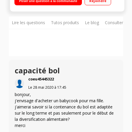
Rejoindre
Poser une question à la communauté
seule main) / Fourni avec une spatule et un livret de recettes
Lire les questions
Tutos produits
Le blog
Consulter sur
capacité bol
coeu45445322
Le
28 mai 2020
à
17:45
bonjour,
j'envisage d'acheter un babycook pour ma fille.
j'aimerai savoir si la contenance du bol est adaptée
sur le long terme et pas seulement pour le début de
la diversification alimentaire?
merci