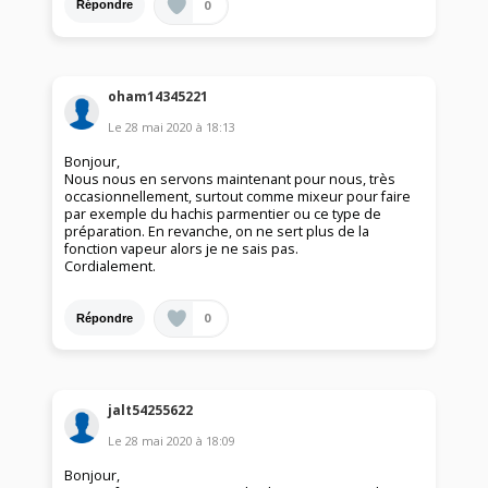
0
Répondre
oham14345221
Le
28 mai 2020
à
18:13
Bonjour,
Nous nous en servons maintenant pour nous, très
occasionnellement, surtout comme mixeur pour faire
par exemple du hachis parmentier ou ce type de
préparation. En revanche, on ne sert plus de la
fonction vapeur alors je ne sais pas.
Cordialement.
0
Répondre
jalt54255622
Le
28 mai 2020
à
18:09
Bonjour,