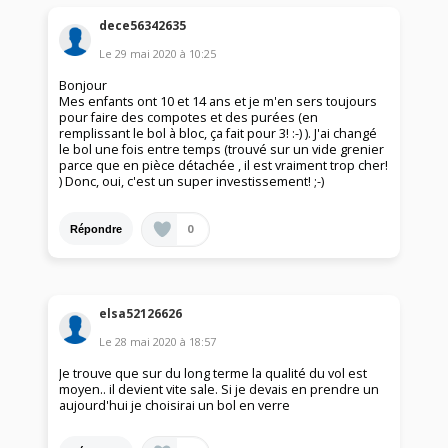
dece56342635
Le
29 mai 2020
à
10:25
Bonjour
Mes enfants ont 10 et 14 ans et je m'en sers toujours
pour faire des compotes et des purées (en
remplissant le bol à bloc, ça fait pour 3! :-) ). J'ai changé
le bol une fois entre temps (trouvé sur un vide grenier
parce que en pièce détachée , il est vraiment trop cher!
) Donc, oui, c'est un super investissement! ;-)
0
Répondre
elsa52126626
Le
28 mai 2020
à
18:57
Je trouve que sur du long terme la qualité du vol est
moyen.. il devient vite sale. Si je devais en prendre un
aujourd'hui je choisirai un bol en verre