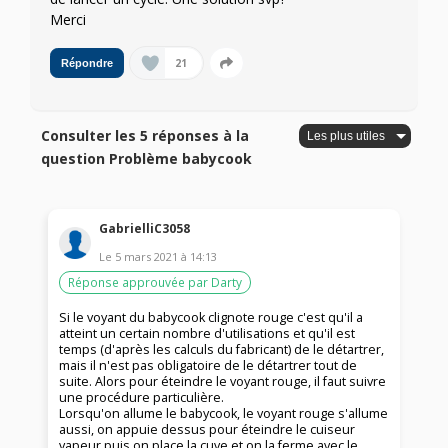
Merci
21
Répondre
Consulter les 5 réponses à la
question Problème babycook
GabrielliC3058
Le
5 mars 2021
à
14:13
Réponse approuvée par Darty
Si le voyant du babycook clignote rouge c'est qu'il a
atteint un certain nombre d'utilisations et qu'il est
temps (d'après les calculs du fabricant) de le détartrer,
mais il n'est pas obligatoire de le détartrer tout de
suite. Alors pour éteindre le voyant rouge, il faut suivre
une procédure particulière.
Lorsqu'on allume le babycook, le voyant rouge s'allume
aussi, on appuie dessus pour éteindre le cuiseur
vapeur puis on place la cuve et on la ferme avec le