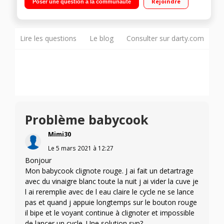
Rejoindre
Poser une question à la communauté
recettes
Lire les questions
Le blog
Consulter sur darty.com
Problème babycook
Mimi30
Le
5 mars 2021
à
12:27
Bonjour
Mon babycook clignote rouge. J ai fait un detartrage
avec du vinaigre blanc toute la nuit j ai vider la cuve je
l ai reremplie avec de l eau claire le cycle ne se lance
pas et quand j appuie longtemps sur le bouton rouge
il bipe et le voyant continue à clignoter et impossible
de lancer un cycle. Une solution svp?