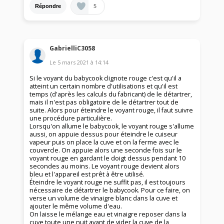
5
Répondre
GabrielliC3058
Le
5 mars 2021
à
14:14
Si le voyant du babycook clignote rouge c'est qu'il a
atteint un certain nombre d'utilisations et qu'il est
temps (d'après les calculs du fabricant) de le détartrer,
mais il n'est pas obligatoire de le détartrer tout de
suite. Alors pour éteindre le voyant rouge, il faut suivre
une procédure particulière.
Lorsqu'on allume le babycook, le voyant rouge s'allume
aussi, on appuie dessus pour éteindre le cuiseur
vapeur puis on place la cuve et on la ferme avec le
couvercle. On appuie alors une seconde fois sur le
voyant rouge en gardant le doigt dessus pendant 10
secondes au moins. Le voyant rouge devient alors
bleu et l'appareil est prêt à être utilisé.
Éteindre le voyant rouge ne suffit pas, il est toujours
nécessaire de détartrer le babycook. Pour ce faire, on
verse un volume de vinaigre blanc dans la cuve et
ajouter le même volume d'eau.
On laisse le mélange eau et vinaigre reposer dans la
cuve toute une nuit avant de vider la cuve de la