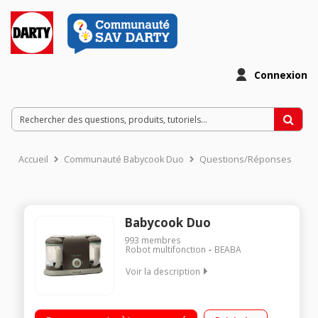
Connexion
Accueil
Communauté Babycook Duo
Questions/Réponses
Babycook Duo
993
membres
Robot multifonction
BEABA
Voir la description
Mixeur et cuiseur vapeur/Grande capacité : 2 bols séparés de
1100 ml/Fonctions décongélation et réchauffage/Livret de