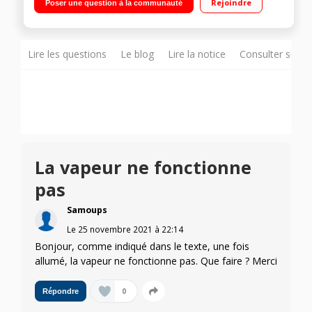
Rejoindre
Poser une question à la communauté
°C Peigne amovible - Arrêt automatique - Tapis
thermorésistant
Lire les questions
Le blog
Lire la notice
Consulter sur d
La vapeur ne fonctionne
pas
Samoups
Le
25 novembre 2021
à
22:14
Bonjour, comme indiqué dans le texte, une fois
allumé, la vapeur ne fonctionne pas. Que faire ? Merci
0
Répondre