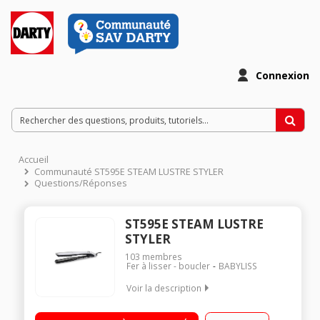
Connexion
Accueil
Communauté ST595E STEAM LUSTRE STYLER
Questions/Réponses
ST595E STEAM LUSTRE
STYLER
103
membres
Fer à lisser - boucler
BABYLISS
Voir la description
Lisseur boucleur - Plaques flottantes XL de 36 x 105 mm 2
réglages de puissance de vapeur 5 températures : 170 à 210