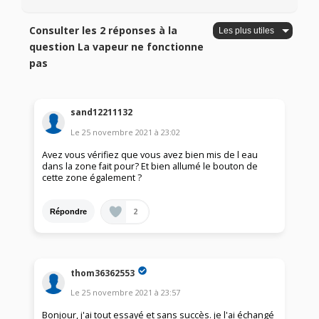
Consulter les 2 réponses à la
question La vapeur ne fonctionne
pas
sand12211132
Le
25 novembre 2021
à
23:02
Avez vous vérifiez que vous avez bien mis de l eau
dans la zone fait pour? Et bien allumé le bouton de
cette zone également ?
2
Répondre
thom36362553
Le
25 novembre 2021
à
23:57
Bonjour, j'ai tout essayé et sans succès. je l'ai échangé