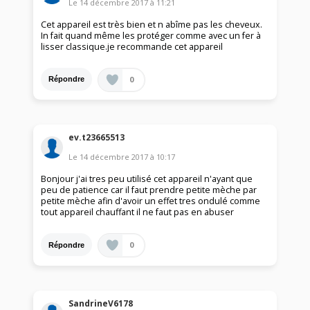
Le
14 décembre 2017
à
11:21
Cet appareil est très bien et n abîme pas les cheveux.
In fait quand même les protéger comme avec un fer à
lisser classique.je recommande cet appareil
0
Répondre
ev.t23665513
Le
14 décembre 2017
à
10:17
Bonjour j'ai tres peu utilisé cet appareil n'ayant que
peu de patience car il faut prendre petite mèche par
petite mèche afin d'avoir un effet tres ondulé comme
tout appareil chauffant il ne faut pas en abuser
0
Répondre
SandrineV6178