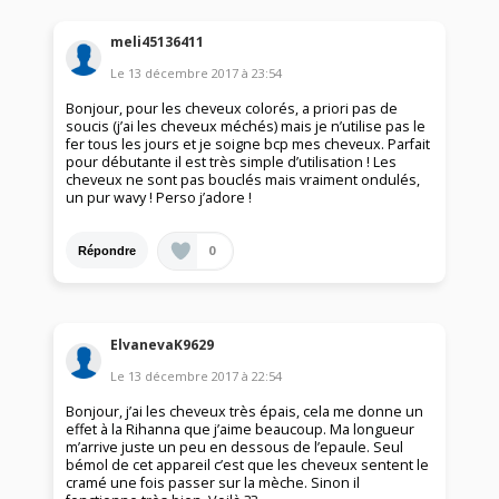
meli45136411
Le
13 décembre 2017
à
23:54
Bonjour, pour les cheveux colorés, a priori pas de
soucis (j’ai les cheveux méchés) mais je n’utilise pas le
fer tous les jours et je soigne bcp mes cheveux. Parfait
pour débutante il est très simple d’utilisation ! Les
cheveux ne sont pas bouclés mais vraiment ondulés,
un pur wavy ! Perso j’adore !
0
Répondre
ElvanevaK9629
Le
13 décembre 2017
à
22:54
Bonjour, j’ai les cheveux très épais, cela me donne un
effet à la Rihanna que j’aime beaucoup. Ma longueur
m’arrive juste un peu en dessous de l’epaule. Seul
bémol de cet appareil c’est que les cheveux sentent le
cramé une fois passer sur la mèche. Sinon il