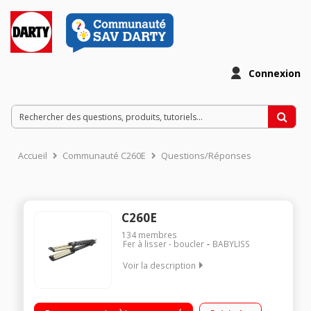
Connexion
Accueil
Communauté C260E
Questions/Réponses
C260E
134
membres
Fer à lisser - boucler
BABYLISS
Voir la description
Fer à boucler double 15 mm Revêtement Titanium Céramique
3 positions de température réglables jusqu'à 200°C Tapis