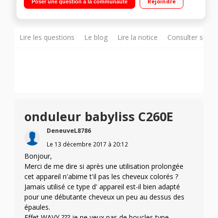
Rejoindre
Poser une question à la communauté
thermo-résistant - Embout isolant
Lire les questions
Le blog
Lire la notice
Consulter sur d
onduleur babyliss C260E
DeneuveL8786
Le
13 décembre 2017
à
20:12
Bonjour,
Merci de me dire si après une utilisation prolongée
cet appareil n'abime t'il pas les cheveux colorés ?
Jamais utilisé ce type d' appareil est-il bien adapté
pour une débutante cheveux un peu au dessus des
épaules.
Effet WAVY ??? je ne veux pas de boucles type