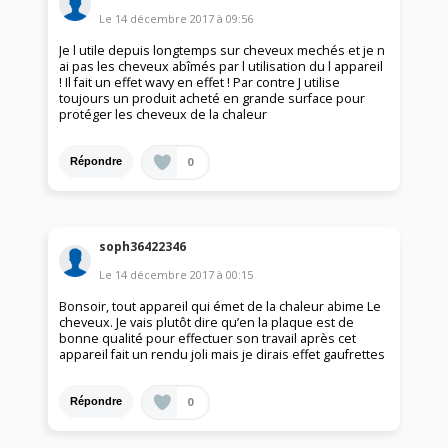
Le
14 décembre 2017
à
09:56
Je l utile depuis longtemps sur cheveux mechés et je n
ai pas les cheveux abîmés par l utilisation du l appareil
! Il fait un effet wavy en effet ! Par contre J utilise
toujours un produit acheté en grande surface pour
protéger les cheveux de la chaleur
0
Répondre
soph36422346
Le
14 décembre 2017
à
00:15
Bonsoir, tout appareil qui émet de la chaleur abime Le
cheveux. Je vais plutôt dire qu’en la plaque est de
bonne qualité pour effectuer son travail après cet
appareil fait un rendu joli mais je dirais effet gaufrettes
0
Répondre