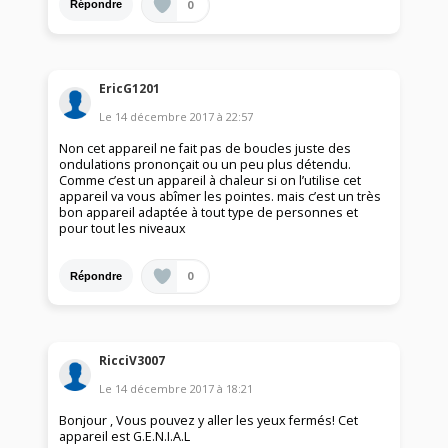
0
Répondre
EricG1201
Le
14 décembre 2017
à
22:57
Non cet appareil ne fait pas de boucles juste des
ondulations prononçait ou un peu plus détendu.
Comme c’est un appareil à chaleur si on l’utilise cet
appareil va vous abîmer les pointes. mais c’est un très
bon appareil adaptée à tout type de personnes et
pour tout les niveaux
0
Répondre
RicciV3007
Le
14 décembre 2017
à
18:21
Bonjour , Vous pouvez y aller les yeux fermés! Cet
appareil est G.E.N.I.A.L