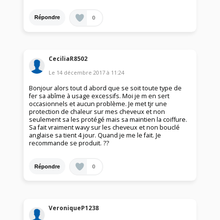
0
Répondre
CeciliaR8502
Le
14 décembre 2017
à
11:24
Bonjour alors tout d abord que se soit toute type de
fer sa abîme à usage excessifs. Moi je m en sert
occasionnels et aucun problème. Je met tjr une
protection de chaleur sur mes cheveux et non
seulement sa les protégé mais sa maintien la coiffure.
Sa fait vraiment wavy sur les cheveux et non bouclé
anglaise sa tient 4 jour. Quand je me le fait. Je
recommande se produit. ??
0
Répondre
VeroniqueP1238